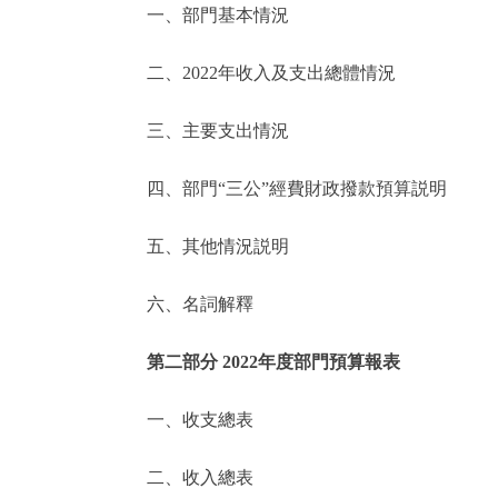
一、部門基本情況
決策公開
二、2022年收入及支出總體情況
政務服務
三、主要支出情況
個人服務
四、部門“三公”經費財政撥款預算説明
便民服務
五、其他情況説明
六、名詞解釋
仲介服務
政民互動
第二部分 2022年度部門預算報表
12345網上接訴即辦
一、收支總表
二、收入總表
參與調查