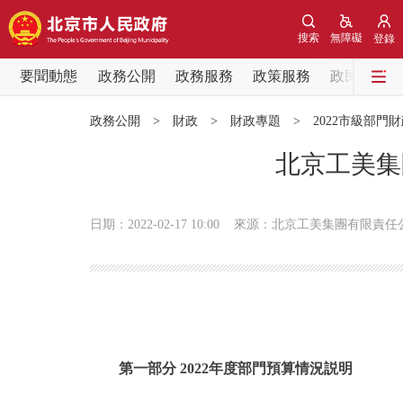
搜索
無障礙
登錄
要聞動態
政務公開
政務服務
政策服務
政民互動
要聞動態
政務公開
>
財政
>
財政專題
>
2022市級部門
黨中央精神
北京工美集
北京要聞
日期：2022-02-17 10:00
來源：北京工美集團有限責任
各區熱點
政務公開
市領導
第一部分 2022年度部門預算情況説明
政策兌現