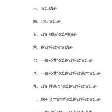
三、支出總表
走進北京
四、項目支出表
北京概況
五、政府採購預算明細表
綠色北京
六、財政撥款收支總表
多語種
七、一般公共預算財政撥款支出表
ENGLISH
八、一般公共預算財政撥款基本支出表
DEUTSCH
九、政府性基金預算財政撥款支出表
ESPAÑOL
十、國有資本經營預算財政撥款支出表
ITALIANO