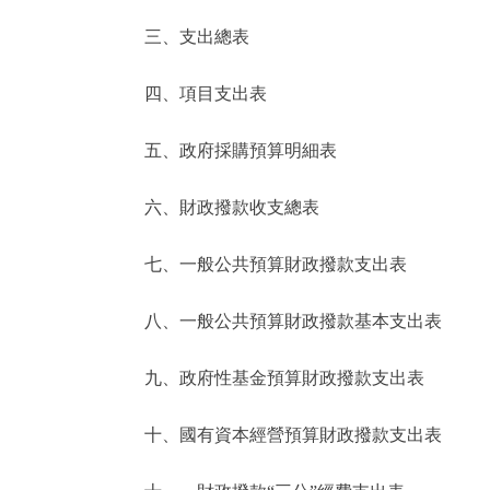
三、支出總表
走進北京
四、項目支出表
北京概況
五、政府採購預算明細表
綠色北京
六、財政撥款收支總表
多語種
七、一般公共預算財政撥款支出表
ENGLISH
八、一般公共預算財政撥款基本支出表
DEUTSCH
九、政府性基金預算財政撥款支出表
ESPAÑOL
十、國有資本經營預算財政撥款支出表
ITALIANO