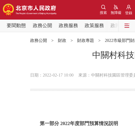
搜索
無障礙
登錄
要聞動態
政務公開
政務服務
政策服務
政民互動
要聞動態
政務公開
>
財政
>
財政專題
>
2022市級部門
黨中央精神
中關村科技
北京要聞
日期：2022-02-17 10:00
來源：中關村科技園區管理委
各區熱點
政務公開
市領導
第一部分 2022年度部門預算情況説明
政策兌現