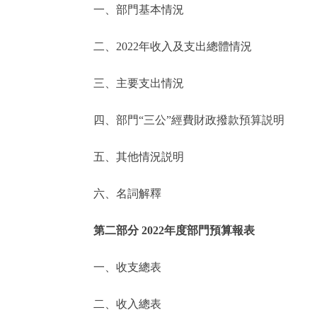
一、部門基本情況
決策公開
二、2022年收入及支出總體情況
政務服務
三、主要支出情況
個人服務
四、部門“三公”經費財政撥款預算説明
便民服務
五、其他情況説明
六、名詞解釋
仲介服務
政民互動
第二部分 2022年度部門預算報表
12345網上接訴即辦
一、收支總表
二、收入總表
參與調查