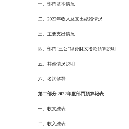
一、部門基本情況
決策公開
二、2022年收入及支出總體情況
政務服務
三、主要支出情況
個人服務
四、部門“三公”經費財政撥款預算説明
便民服務
五、其他情況説明
六、名詞解釋
仲介服務
政民互動
第二部分 2022年度部門預算報表
12345網上接訴即辦
一、收支總表
二、收入總表
參與調查