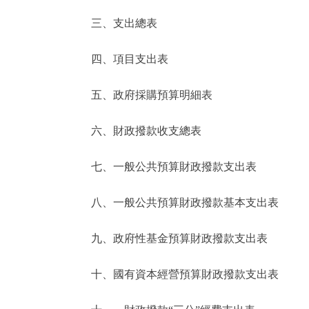
三、支出總表
走進北京
四、項目支出表
北京概況
五、政府採購預算明細表
綠色北京
六、財政撥款收支總表
多語種
七、一般公共預算財政撥款支出表
ENGLISH
八、一般公共預算財政撥款基本支出表
DEUTSCH
九、政府性基金預算財政撥款支出表
ESPAÑOL
十、國有資本經營預算財政撥款支出表
ITALIANO