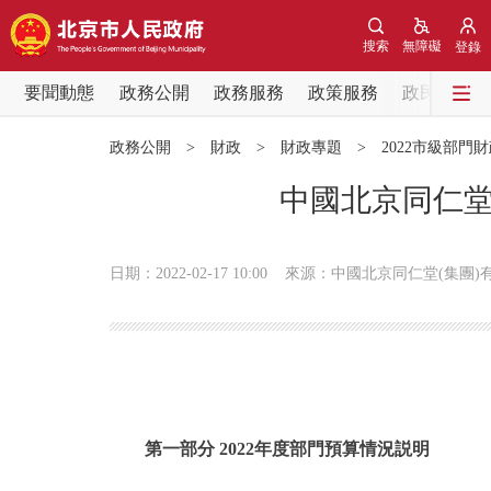
搜索
無障礙
登錄
要聞動態
政務公開
政務服務
政策服務
政民互動
要聞動態
政務公開
>
財政
>
財政專題
>
2022市級部門
黨中央精神
中國北京同仁堂
北京要聞
日期：2022-02-17 10:00
來源：中國北京同仁堂(集團)
各區熱點
政務公開
市領導
第一部分 2022年度部門預算情況説明
政策兌現