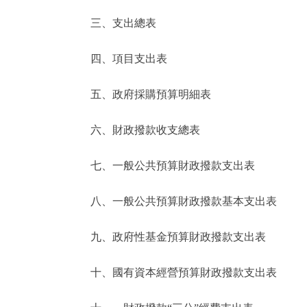
三、支出總表
走進北京
四、項目支出表
北京概況
五、政府採購預算明細表
綠色北京
六、財政撥款收支總表
多語種
七、一般公共預算財政撥款支出表
ENGLISH
八、一般公共預算財政撥款基本支出表
DEUTSCH
九、政府性基金預算財政撥款支出表
ESPAÑOL
十、國有資本經營預算財政撥款支出表
ITALIANO