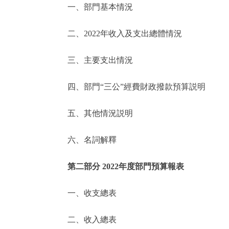
一、部門基本情況
決策公開
二、2022年收入及支出總體情況
政務服務
三、主要支出情況
個人服務
四、部門“三公”經費財政撥款預算説明
便民服務
五、其他情況説明
六、名詞解釋
仲介服務
政民互動
第二部分 2022年度部門預算報表
12345網上接訴即辦
一、收支總表
二、收入總表
參與調查