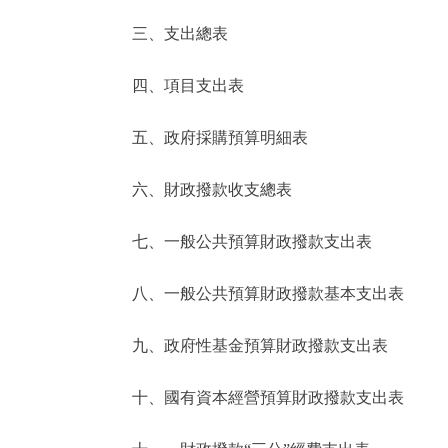
三、支出總表
走進北京
四、項目支出表
北京概況
五、政府採購預算明細表
綠色北京
六、財政撥款收支總表
多語種
七、一般公共預算財政撥款支出表
ENGLISH
八、一般公共預算財政撥款基本支出表
DEUTSCH
九、政府性基金預算財政撥款支出表
ESPAÑOL
十、國有資本經營預算財政撥款支出表
ITALIANO