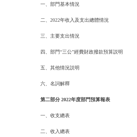
一、部門基本情況
決策公開
二、2022年收入及支出總體情況
政務服務
三、主要支出情況
個人服務
四、部門“三公”經費財政撥款預算説明
便民服務
五、其他情況説明
六、名詞解釋
仲介服務
政民互動
第二部分 2022年度部門預算報表
12345網上接訴即辦
一、收支總表
二、收入總表
參與調查