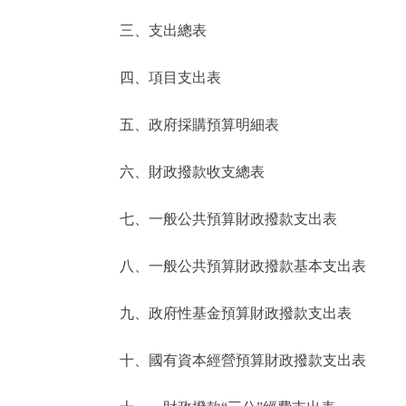
三、支出總表
走進北京
四、項目支出表
北京概況
五、政府採購預算明細表
綠色北京
六、財政撥款收支總表
多語種
七、一般公共預算財政撥款支出表
ENGLISH
八、一般公共預算財政撥款基本支出表
DEUTSCH
九、政府性基金預算財政撥款支出表
ESPAÑOL
十、國有資本經營預算財政撥款支出表
ITALIANO