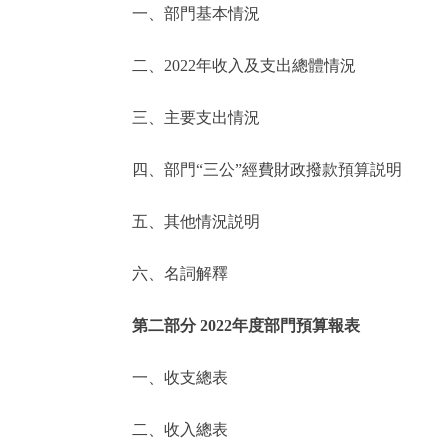
一、部門基本情況
決策公開
二、2022年收入及支出總體情況
政務服務
三、主要支出情況
個人服務
四、部門“三公”經費財政撥款預算説明
便民服務
五、其他情況説明
六、名詞解釋
仲介服務
政民互動
第二部分 2022年度部門預算報表
12345網上接訴即辦
一、收支總表
二、收入總表
參與調查