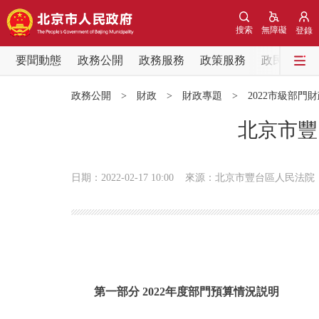
搜索
無障礙
登錄
要聞動態
政務公開
政務服務
政策服務
政民互動
要聞動態
政務公開
>
財政
>
財政專題
>
2022市級部門
黨中央精神
北京市豐
北京要聞
日期：2022-02-17 10:00
來源：北京市豐台區人民法院
各區熱點
政務公開
市領導
第一部分 2022年度部門預算情況説明
政策兌現