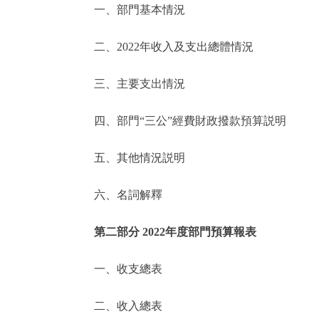
一、部門基本情況
決策公開
二、2022年收入及支出總體情況
政務服務
三、主要支出情況
個人服務
四、部門“三公”經費財政撥款預算説明
便民服務
五、其他情況説明
六、名詞解釋
仲介服務
政民互動
第二部分 2022年度部門預算報表
12345網上接訴即辦
一、收支總表
二、收入總表
參與調查