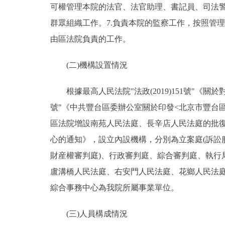
可權管理本院的法官、法官助理、書記員、司法警
群眾組織工作。7.負責本院的監察工作，按照管
由區法院負責的工作。
(二)機構設置情況
根據最高人民法院"法政(2019)151號"《關
號"《中共豐台區委辦公室關於印發<北京市豐台區人
區法院增設南苑人民法庭、長辛店人民法庭的批復》
心的通知》，設立內設機構，分別為立案庭(訴訟
財産權審判庭)、行政審判庭、綜合審判庭、執行
盧溝橋人民法庭、右安門人民法庭、花鄉人民法
綜合事務中心為我院所屬事業單位。
(三)人員構成情況