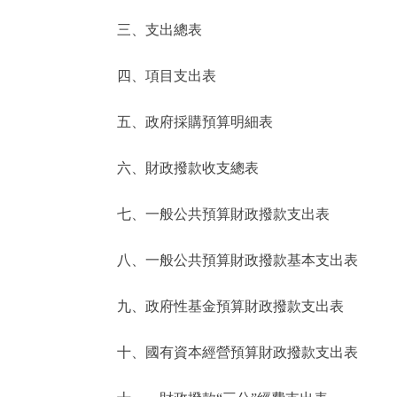
三、支出總表
走進北京
四、項目支出表
北京概況
五、政府採購預算明細表
綠色北京
六、財政撥款收支總表
多語種
七、一般公共預算財政撥款支出表
ENGLISH
八、一般公共預算財政撥款基本支出表
DEUTSCH
九、政府性基金預算財政撥款支出表
ESPAÑOL
十、國有資本經營預算財政撥款支出表
ITALIANO