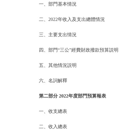
一、部門基本情況
決策公開
二、2022年收入及支出總體情況
政務服務
三、主要支出情況
個人服務
四、部門“三公”經費財政撥款預算説明
便民服務
五、其他情況説明
六、名詞解釋
仲介服務
政民互動
第二部分 2022年度部門預算報表
12345網上接訴即辦
一、收支總表
二、收入總表
參與調查