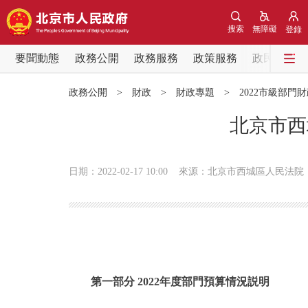
搜索
無障礙
登錄
要聞動態
政務公開
政務服務
政策服務
政民互動
要聞動態
政務公開
>
財政
>
財政專題
>
2022市級部門
黨中央精神
北京市西
北京要聞
日期：2022-02-17 10:00
來源：北京市西城區人民法院
各區熱點
政務公開
市領導
第一部分 2022年度部門預算情況説明
政策兌現