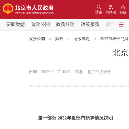
搜索
無障礙
登錄
要聞動態
政務公開
政務服務
政策服務
政民互動
要聞動態
政務公開
>
財政
>
財政專題
>
2022市級部門
黨中央精神
北京
北京要聞
日期：2022-02-17 10:00
來源：北京市法學會
各區熱點
政務公開
市領導
第一部分 2022年度部門預算情況説明
政策兌現