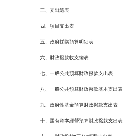
三、支出總表
走進北京
四、項目支出表
北京概況
五、政府採購預算明細表
綠色北京
六、財政撥款收支總表
多語種
七、一般公共預算財政撥款支出表
ENGLISH
八、一般公共預算財政撥款基本支出表
DEUTSCH
九、政府性基金預算財政撥款支出表
ESPAÑOL
十、國有資本經營預算財政撥款支出表
ITALIANO