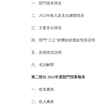
一、部門基本情況
決策公開
二、2022年收入及支出總體情況
政務服務
三、主要支出情況
個人服務
四、部門“三公”經費財政撥款預算説明
便民服務
五、其他情況説明
六、名詞解釋
仲介服務
政民互動
第二部分 2022年度部門預算報表
12345網上接訴即辦
一、收支總表
二、收入總表
參與調查