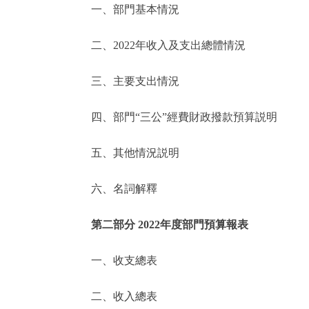
一、部門基本情況
決策公開
二、2022年收入及支出總體情況
政務服務
三、主要支出情況
個人服務
四、部門“三公”經費財政撥款預算説明
便民服務
五、其他情況説明
六、名詞解釋
仲介服務
政民互動
第二部分 2022年度部門預算報表
12345網上接訴即辦
一、收支總表
二、收入總表
參與調查