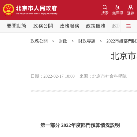
搜索
無障礙
登錄
要聞動態
政務公開
政務服務
政策服務
政民互動
要聞動態
政務公開
>
財政
>
財政專題
>
2022市級部門
黨中央精神
北京市
北京要聞
日期：2022-02-17 10:00
來源：北京市社會科學院
各區熱點
政務公開
市領導
第一部分 2022年度部門預算情況説明
政策兌現