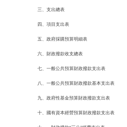
三、支出總表
走進北京
四、項目支出表
北京概況
五、政府採購預算明細表
綠色北京
六、財政撥款收支總表
多語種
七、一般公共預算財政撥款支出表
ENGLISH
八、一般公共預算財政撥款基本支出表
DEUTSCH
九、政府性基金預算財政撥款支出表
ESPAÑOL
十、國有資本經營預算財政撥款支出表
ITALIANO