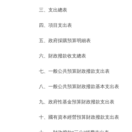
三、支出總表
走進北京
四、項目支出表
北京概況
五、政府採購預算明細表
綠色北京
六、財政撥款收支總表
多語種
七、一般公共預算財政撥款支出表
ENGLISH
八、一般公共預算財政撥款基本支出表
DEUTSCH
九、政府性基金預算財政撥款支出表
ESPAÑOL
十、國有資本經營預算財政撥款支出表
ITALIANO