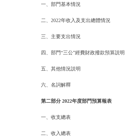
一、部門基本情況
決策公開
二、2022年收入及支出總體情況
政務服務
三、主要支出情況
個人服務
四、部門“三公”經費財政撥款預算説明
便民服務
五、其他情況説明
六、名詞解釋
仲介服務
政民互動
第二部分 2022年度部門預算報表
12345網上接訴即辦
一、收支總表
二、收入總表
參與調查