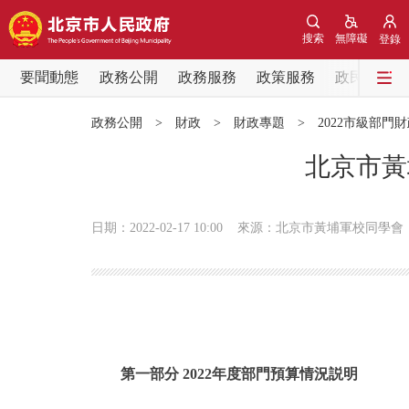
搜索
無障礙
登錄
要聞動態
政務公開
政務服務
政策服務
政民互動
要聞動態
政務公開
>
財政
>
財政專題
>
2022市級部門
黨中央精神
北京市黃
北京要聞
日期：2022-02-17 10:00
來源：北京市黃埔軍校同學會
各區熱點
政務公開
市領導
第一部分 2022年度部門預算情況説明
政策兌現