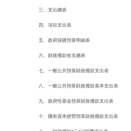
三、支出總表
走進北京
四、項目支出表
北京概況
五、政府採購預算明細表
綠色北京
六、財政撥款收支總表
多語種
七、一般公共預算財政撥款支出表
ENGLISH
八、一般公共預算財政撥款基本支出表
DEUTSCH
九、政府性基金預算財政撥款支出表
ESPAÑOL
十、國有資本經營預算財政撥款支出表
ITALIANO