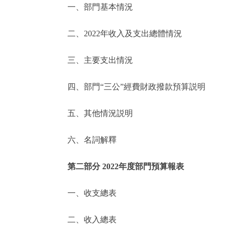
一、部門基本情況
決策公開
二、2022年收入及支出總體情況
政務服務
三、主要支出情況
個人服務
四、部門“三公”經費財政撥款預算説明
便民服務
五、其他情況説明
六、名詞解釋
仲介服務
政民互動
第二部分 2022年度部門預算報表
12345網上接訴即辦
一、收支總表
二、收入總表
參與調查