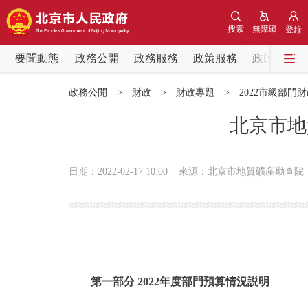
搜索
無障礙
登錄
要聞動態
政務公開
政務服務
政策服務
政民互動
要聞動態
政務公開
>
財政
>
財政專題
>
2022市級部門
黨中央精神
北京市地
北京要聞
日期：2022-02-17 10:00
來源：北京市地質礦産勘查院
各區熱點
政務公開
市領導
第一部分 2022年度部門預算情況説明
政策兌現