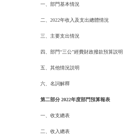
一、部門基本情況
決策公開
二、2022年收入及支出總體情況
政務服務
三、主要支出情況
個人服務
四、部門“三公”經費財政撥款預算説明
便民服務
五、其他情況説明
六、名詞解釋
仲介服務
政民互動
第二部分 2022年度部門預算報表
12345網上接訴即辦
一、收支總表
二、收入總表
參與調查