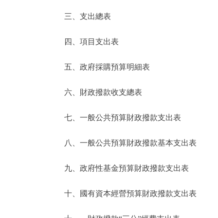
三、支出總表
走進北京
四、項目支出表
北京概況
五、政府採購預算明細表
綠色北京
六、財政撥款收支總表
多語種
七、一般公共預算財政撥款支出表
ENGLISH
八、一般公共預算財政撥款基本支出表
DEUTSCH
九、政府性基金預算財政撥款支出表
ESPAÑOL
十、國有資本經營預算財政撥款支出表
ITALIANO