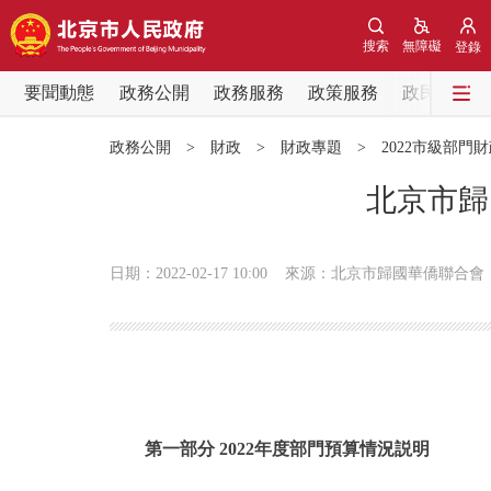
搜索
無障礙
登錄
要聞動態
政務公開
政務服務
政策服務
政民互動
要聞動態
政務公開
>
財政
>
財政專題
>
2022市級部門
黨中央精神
北京市歸
北京要聞
日期：2022-02-17 10:00
來源：北京市歸國華僑聯合會
各區熱點
政務公開
市領導
第一部分 2022年度部門預算情況説明
政策兌現