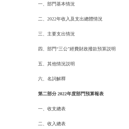
一、部門基本情況
決策公開
二、2022年收入及支出總體情況
政務服務
三、主要支出情況
個人服務
四、部門“三公”經費財政撥款預算説明
便民服務
五、其他情況説明
六、名詞解釋
仲介服務
政民互動
第二部分 2022年度部門預算報表
12345網上接訴即辦
一、收支總表
二、收入總表
參與調查