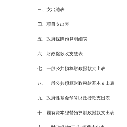
三、支出總表
走進北京
四、項目支出表
北京概況
五、政府採購預算明細表
綠色北京
六、財政撥款收支總表
多語種
七、一般公共預算財政撥款支出表
ENGLISH
八、一般公共預算財政撥款基本支出表
DEUTSCH
九、政府性基金預算財政撥款支出表
ESPAÑOL
十、國有資本經營預算財政撥款支出表
ITALIANO