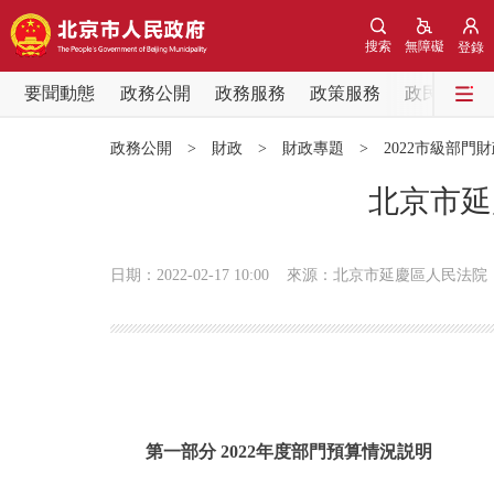
搜索
無障礙
登錄
要聞動態
政務公開
政務服務
政策服務
政民互動
要聞動態
政務公開
>
財政
>
財政專題
>
2022市級部門
黨中央精神
北京市延
北京要聞
日期：2022-02-17 10:00
來源：北京市延慶區人民法院
各區熱點
政務公開
市領導
第一部分 2022年度部門預算情況説明
政策兌現