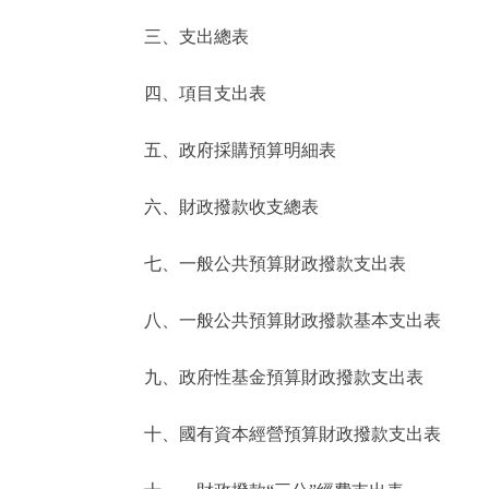
三、支出總表
走進北京
四、項目支出表
北京概況
五、政府採購預算明細表
綠色北京
六、財政撥款收支總表
多語種
七、一般公共預算財政撥款支出表
ENGLISH
八、一般公共預算財政撥款基本支出表
DEUTSCH
九、政府性基金預算財政撥款支出表
ESPAÑOL
十、國有資本經營預算財政撥款支出表
ITALIANO