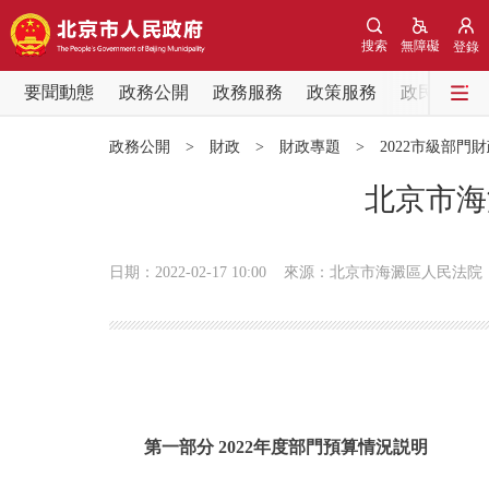
搜索
無障礙
登錄
要聞動態
政務公開
政務服務
政策服務
政民互動
要聞動態
政務公開
>
財政
>
財政專題
>
2022市級部門
黨中央精神
北京市海
北京要聞
日期：2022-02-17 10:00
來源：北京市海澱區人民法院
各區熱點
政務公開
市領導
第一部分 2022年度部門預算情況説明
政策兌現