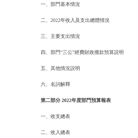
一、部門基本情況
決策公開
二、2022年收入及支出總體情況
政務服務
三、主要支出情況
個人服務
四、部門“三公”經費財政撥款預算説明
便民服務
五、其他情況説明
六、名詞解釋
仲介服務
政民互動
第二部分 2022年度部門預算報表
12345網上接訴即辦
一、收支總表
二、收入總表
參與調查