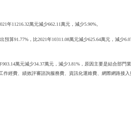
1年11216.32萬元減少662.11萬元，減少5.90%。
算91.77%，比2021年10311.08萬元減少625.64萬元，減
年903.14萬元減少34.37萬元，減少3.81%，原因主要是結
工作經費、績效評審諮詢服務費、資訊化運維費、網際網路接入