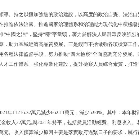
導。持之以恒加強黨的政治建設，以高度的政治自覺、法治自
在推進依法治國、推進國家治理體系和治理能力現代化中積極發
推“中國之治”，堅持“穩”字當頭，著力於解決人民群眾反映強
察，助力區域經濟高品質發展。三是鍥而不捨做強各項檢察工作
用各種法律監督手段，努力推動“四大檢察”全面協調充分發展。
人才工作體系，強化專業化建設，提升檢察人員綜合素質，打造
21年11216.32萬元減少662.11萬元，減少5.90%。其中：本年財政
本年其他資金收入22萬元,與2021年持平，包括黨員活動經費、利息
元減少36.47萬元。收入預算減少原因主要是落實政府過緊日子的要求，