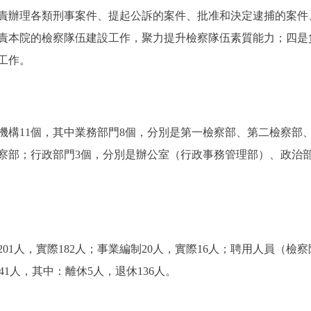
責辦理各類刑事案件、提起公訴的案件、批准和決定逮捕的案件
責本院的檢察隊伍建設工作，聚力提升檢察隊伍素質能力；四是
工作。
11個，其中業務部門8個，分別是第一檢察部、第二檢察部
察部；行政部門3個，分別是辦公室（行政事務管理部）、政治
人，實際182人；事業編制20人，實際16人；聘用人員（檢
41人，其中：離休5人，退休136人。