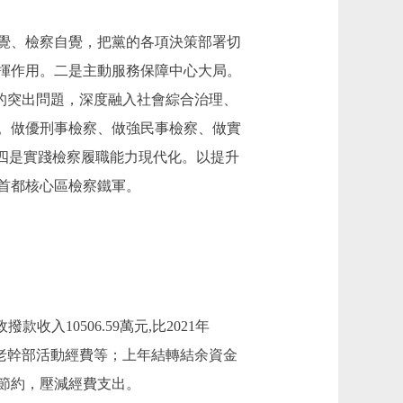
覺、檢察自覺，把黨的各項決策部署切
揮作用。二是主動服務保障中心大局。
烈的突出問題，深度融入社會綜合治理、
。做優刑事檢察、做強民事檢察、做實
四是實踐檢察履職能力現代化。以提升
首都核心區檢察鐵軍。
撥款收入10506.59萬元,比2021年
收入、老幹部活動經費等；上年結轉結余資金
厲行節約，壓減經費支出。