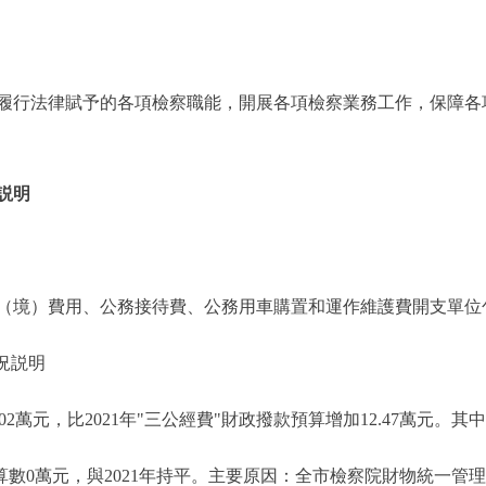
履行法律賦予的各項檢察職能，開展各項檢察業務工作，保障各
説明
境）費用、公務接待費、公務用車購置和運作維護費開支單位
況説明
02萬元，比2021年"三公經費"財政撥款預算增加12.47萬元。其
算數0萬元，與2021年持平。主要原因：全市檢察院財物統一