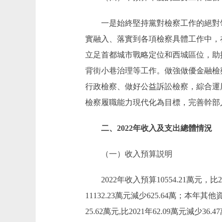
一是始終堅持黨對檢察工作的絕對領
實融入、落實到各項檢察具體工作中，
立足首都城市戰略定位和西城區位，助
背街小巷治理等工作。做強做優金融檢
行政檢察、做好公益訴訟檢察，綜合運
檢察履職能力現代化為目標，完善幹部
二、2022年收入及支出總體情況
（一）收入預算説明
2022年收入預算10554.21萬元，比20
11132.23萬元減少625.64萬；
25.62萬元,比2021年62.09萬