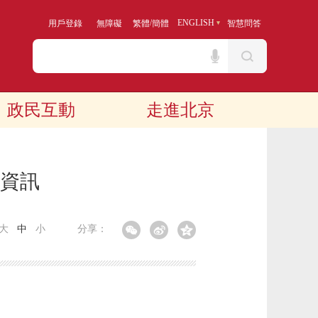
/
ENGLISH
用戶登錄
無障礙
繁體
簡體
智慧問答
政民互動
走進北京
算資訊
大
中
小
分享：