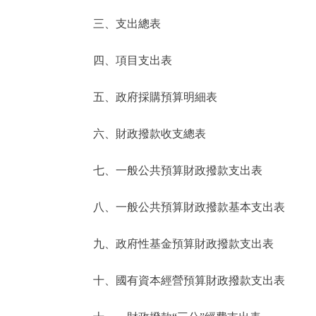
三、支出總表
走進北京
四、項目支出表
北京概況
五、政府採購預算明細表
綠色北京
六、財政撥款收支總表
多語種
七、一般公共預算財政撥款支出表
ENGLISH
八、一般公共預算財政撥款基本支出表
DEUTSCH
九、政府性基金預算財政撥款支出表
ESPAÑOL
十、國有資本經營預算財政撥款支出表
ITALIANO