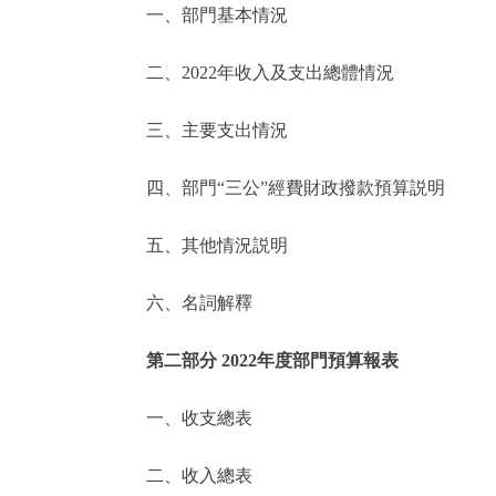
一、部門基本情況
決策公開
二、2022年收入及支出總體情況
政務服務
三、主要支出情況
個人服務
四、部門“三公”經費財政撥款預算説明
便民服務
五、其他情況説明
六、名詞解釋
仲介服務
政民互動
第二部分 2022年度部門預算報表
12345網上接訴即辦
一、收支總表
二、收入總表
參與調查