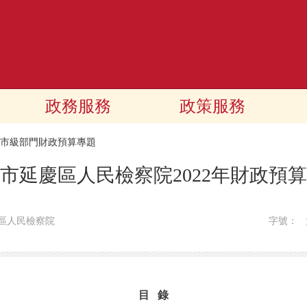
政務服務
政策服務
22市級部門財政預算專題
市延慶區人民檢察院2022年財政預
區人民檢察院
字號：
目 錄