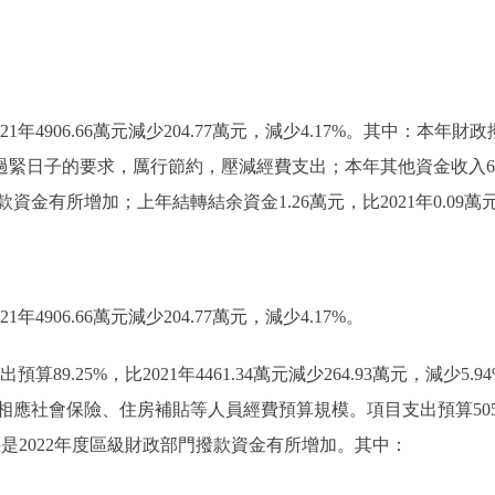
年4906.66萬元減少204.77萬元，減少4.17%。其中：本年財政撥款收
府過緊日子的要求，厲行節約，壓減經費支出；本年其他資金收入60
資金有所增加；上年結轉結余資金1.26萬元，比2021年0.09萬元
年4906.66萬元減少204.77萬元，減少4.17%。
算89.25%，比2021年4461.34萬元減少264.93萬元，減少
社會保險、住房補貼等人員經費預算規模。項目支出預算505.49萬
因主要是2022年度區級財政部門撥款資金有所增加。其中：