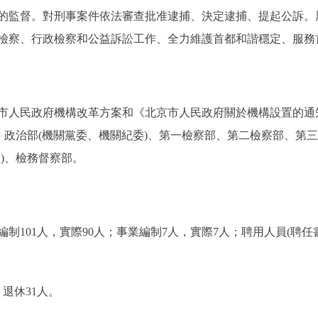
的監督。對刑事案件依法審查批准逮捕、決定逮捕、提起公訴。
檢察、行政檢察和公益訴訟工作、全力維護首都和諧穩定、服務
人民政府機構改革方案和《北京市人民政府關於機構設置的通知
、政治部(機關黨委、機關紀委)、第一檢察部、第二檢察部、第
)、檢務督察部。
101人，實際90人；事業編制7人，實際7人；聘用人員(聘
退休31人。