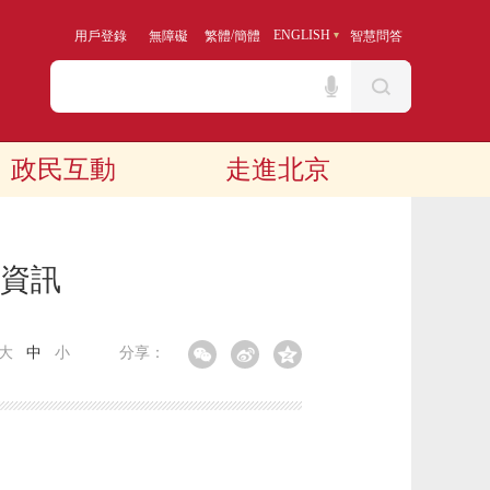
/
ENGLISH
用戶登錄
無障礙
繁體
簡體
智慧問答
政民互動
走進北京
算資訊
大
中
小
分享：