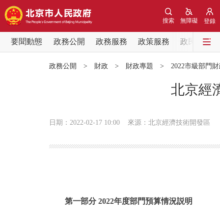
搜索
無障礙
登錄
要聞動態
政務公開
政務服務
政策服務
政民互動
要聞動態
政務公開
>
財政
>
財政專題
>
2022市級部門
黨中央精神
北京經
北京要聞
日期：2022-02-17 10:00
來源：北京經濟技術開發區
各區熱點
政務公開
市領導
第一部分 2022年度部門預算情況説明
政策兌現