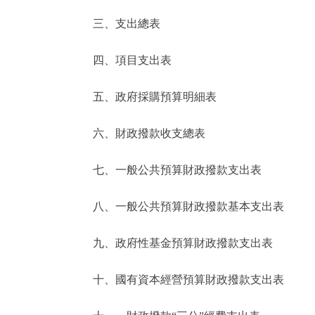
三、支出總表
走進北京
四、項目支出表
北京概況
五、政府採購預算明細表
綠色北京
六、財政撥款收支總表
多語種
七、一般公共預算財政撥款支出表
ENGLISH
八、一般公共預算財政撥款基本支出表
DEUTSCH
九、政府性基金預算財政撥款支出表
ESPAÑOL
十、國有資本經營預算財政撥款支出表
ITALIANO