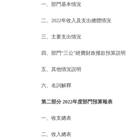
一、部門基本情況
決策公開
二、2022年收入及支出總體情況
政務服務
三、主要支出情況
個人服務
四、部門“三公”經費財政撥款預算説明
便民服務
五、其他情況説明
六、名詞解釋
仲介服務
政民互動
第二部分 2022年度部門預算報表
12345網上接訴即辦
一、收支總表
二、收入總表
參與調查