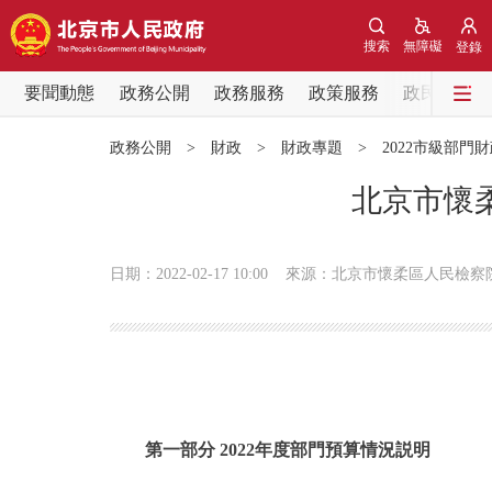
搜索
無障礙
登錄
要聞動態
政務公開
政務服務
政策服務
政民互動
要聞動態
政務公開
>
財政
>
財政專題
>
2022市級部門
黨中央精神
北京市懷柔
北京要聞
日期：2022-02-17 10:00
來源：北京市懷柔區人民檢察
各區熱點
政務公開
市領導
第一部分 2022年度部門預算情況説明
政策兌現