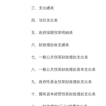
三、支出總表
走進北京
四、項目支出表
北京概況
五、政府採購預算明細表
綠色北京
六、財政撥款收支總表
多語種
七、一般公共預算財政撥款支出表
ENGLISH
八、一般公共預算財政撥款基本支出表
DEUTSCH
九、政府性基金預算財政撥款支出表
ESPAÑOL
十、國有資本經營預算財政撥款支出表
ITALIANO