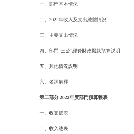
一、部門基本情況
決策公開
二、2022年收入及支出總體情況
政務服務
三、主要支出情況
個人服務
四、部門“三公”經費財政撥款預算説明
便民服務
五、其他情況説明
六、名詞解釋
仲介服務
政民互動
第二部分 2022年度部門預算報表
12345網上接訴即辦
一、收支總表
二、收入總表
參與調查