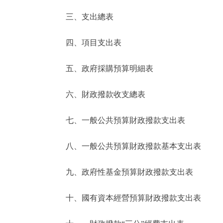
三、支出總表
走進北京
四、項目支出表
北京概況
五、政府採購預算明細表
綠色北京
六、財政撥款收支總表
多語種
七、一般公共預算財政撥款支出表
ENGLISH
八、一般公共預算財政撥款基本支出表
DEUTSCH
九、政府性基金預算財政撥款支出表
ESPAÑOL
十、國有資本經營預算財政撥款支出表
ITALIANO