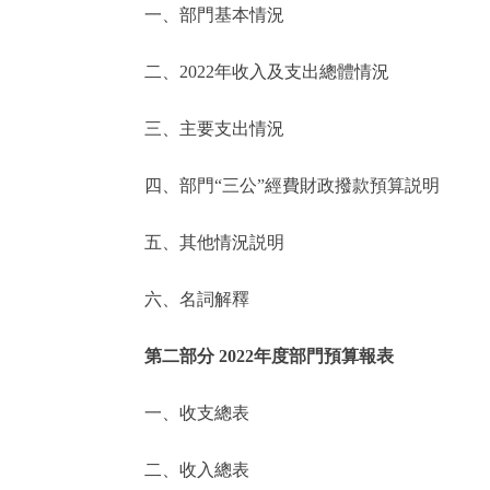
一、部門基本情況
決策公開
二、2022年收入及支出總體情況
政務服務
三、主要支出情況
個人服務
四、部門“三公”經費財政撥款預算説明
便民服務
五、其他情況説明
六、名詞解釋
仲介服務
政民互動
第二部分 2022年度部門預算報表
12345網上接訴即辦
一、收支總表
二、收入總表
參與調查