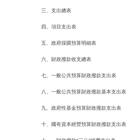
三、支出總表
走進北京
四、項目支出表
北京概況
五、政府採購預算明細表
綠色北京
六、財政撥款收支總表
多語種
七、一般公共預算財政撥款支出表
ENGLISH
八、一般公共預算財政撥款基本支出表
DEUTSCH
九、政府性基金預算財政撥款支出表
ESPAÑOL
十、國有資本經營預算財政撥款支出表
ITALIANO