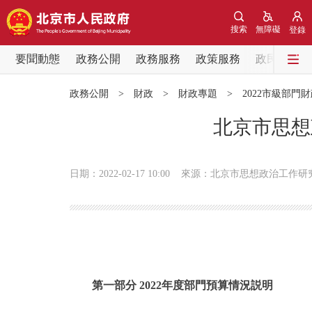
搜索
無障礙
登錄
要聞動態
政務公開
政務服務
政策服務
政民互動
要聞動態
政務公開
>
財政
>
財政專題
>
2022市級部門
黨中央精神
北京市思想
北京要聞
日期：2022-02-17 10:00
來源：北京市思想政治工作研
各區熱點
政務公開
市領導
第一部分 2022年度部門預算情況説明
政策兌現