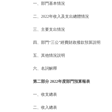
一、部門基本情況
決策公開
二、2022年收入及支出總體情況
政務服務
三、主要支出情況
個人服務
四、部門“三公”經費財政撥款預算説明
便民服務
五、其他情況説明
六、名詞解釋
仲介服務
政民互動
第二部分 2022年度部門預算報表
12345網上接訴即辦
一、收支總表
二、收入總表
參與調查