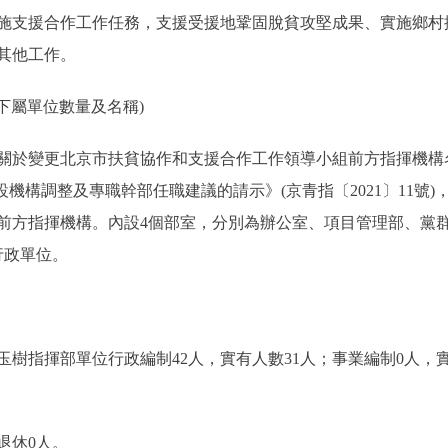
施支援合作工作任務，支援受援地鞏固脫貧攻堅成果、實施鄉村
其他工作。
下屬單位數量及名稱)
變更北京市扶貧協作和支援合作工作領導小組前方指揮機構名稱
設機構調整及專職幹部任職建議的請示》(京青指〔2021〕11號
前方指揮機構。內設4個部室，分別為辦公室、項目管理部、黨
行政單位。
揮部單位行政編制42人，實有人數31人；事業編制0人，實有
退休0人。