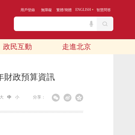
/
ENGLISH
用戶登錄
無障礙
繁體
簡體
智慧問答
政民互動
走進北京
年財政預算資訊
大
中
小
分享：