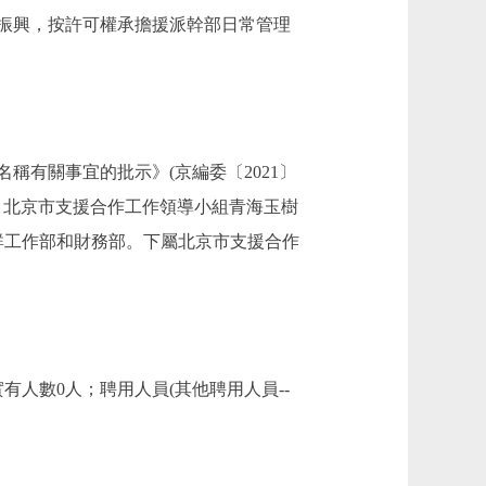
振興，按許可權承擔援派幹部日常管理
有關事宜的批示》(京編委〔2021〕
)，北京市支援合作工作領導小組青海玉樹
群工作部和財務部。下屬北京市支援合作
人數0人；聘用人員(其他聘用人員--