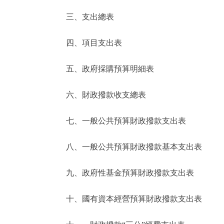
三、支出總表
走進北京
四、項目支出表
北京概況
五、政府採購預算明細表
綠色北京
六、財政撥款收支總表
多語種
七、一般公共預算財政撥款支出表
ENGLISH
八、一般公共預算財政撥款基本支出表
DEUTSCH
九、政府性基金預算財政撥款支出表
ESPAÑOL
十、國有資本經營預算財政撥款支出表
ITALIANO