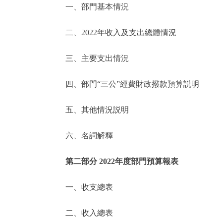
一、部門基本情況
決策公開
二、2022年收入及支出總體情況
政務服務
三、主要支出情況
個人服務
四、部門“三公”經費財政撥款預算説明
便民服務
五、其他情況説明
六、名詞解釋
仲介服務
政民互動
第二部分 2022年度部門預算報表
12345網上接訴即辦
一、收支總表
二、收入總表
參與調查