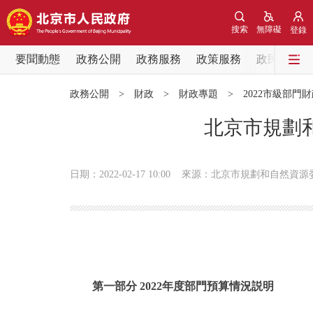
搜索
無障礙
登錄
要聞動態
政務公開
政務服務
政策服務
政民互動
要聞動態
政務公開
>
財政
>
財政專題
>
2022市級部門
黨中央精神
北京市規劃和
北京要聞
日期：2022-02-17 10:00
來源：北京市規劃和自然資源
各區熱點
政務公開
市領導
第一部分 2022年度部門預算情況説明
政策兌現