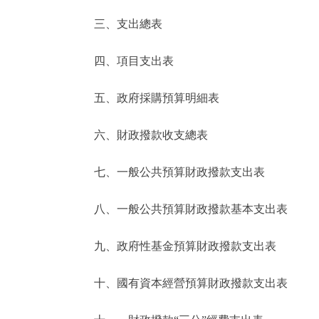
三、支出總表
走進北京
四、項目支出表
北京概況
五、政府採購預算明細表
綠色北京
六、財政撥款收支總表
多語種
七、一般公共預算財政撥款支出表
ENGLISH
八、一般公共預算財政撥款基本支出表
DEUTSCH
九、政府性基金預算財政撥款支出表
ESPAÑOL
十、國有資本經營預算財政撥款支出表
ITALIANO