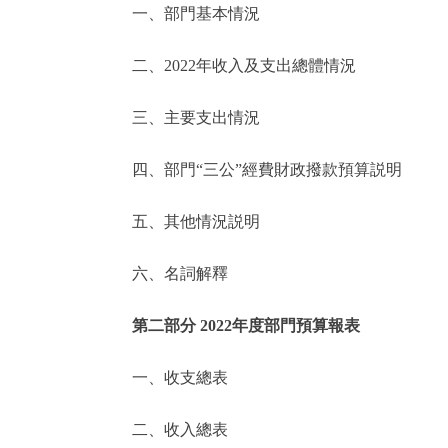
一、部門基本情況
決策公開
二、2022年收入及支出總體情況
政務服務
三、主要支出情況
個人服務
四、部門“三公”經費財政撥款預算説明
便民服務
五、其他情況説明
六、名詞解釋
仲介服務
政民互動
第二部分 2022年度部門預算報表
12345網上接訴即辦
一、收支總表
二、收入總表
參與調查