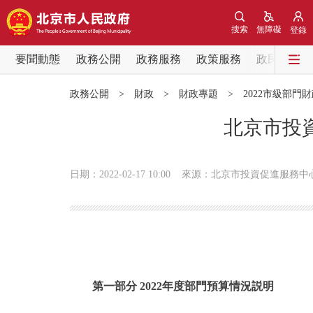
搜索
無障礙
登錄
要聞動態
政務公開
政務服務
政策服務
政民互動
要聞動態
政務公開
>
財政
>
財政專題
>
2022市級部門
黨中央精神
北京市投資
北京要聞
日期：2022-02-17 10:00
來源：北京市投資促進服務中
各區熱點
政務公開
市領導
第一部分 2022年度部門預算情況説明
政策兌現