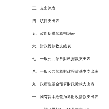
三、支出總表
走進北京
四、項目支出表
北京概況
五、政府採購預算明細表
綠色北京
六、財政撥款收支總表
多語種
七、一般公共預算財政撥款支出表
ENGLISH
八、一般公共預算財政撥款基本支出表
DEUTSCH
九、政府性基金預算財政撥款支出表
ESPAÑOL
十、國有資本經營預算財政撥款支出表
ITALIANO