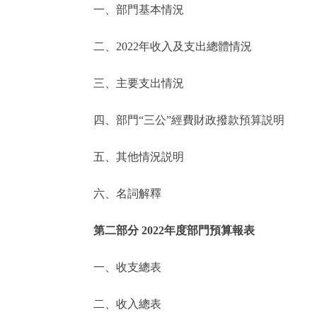
一、部門基本情況
決策公開
二、2022年收入及支出總體情況
政務服務
三、主要支出情況
個人服務
四、部門“三公”經費財政撥款預算説明
便民服務
五、其他情況説明
六、名詞解釋
仲介服務
政民互動
第二部分 2022年度部門預算報表
12345網上接訴即辦
一、收支總表
二、收入總表
參與調查