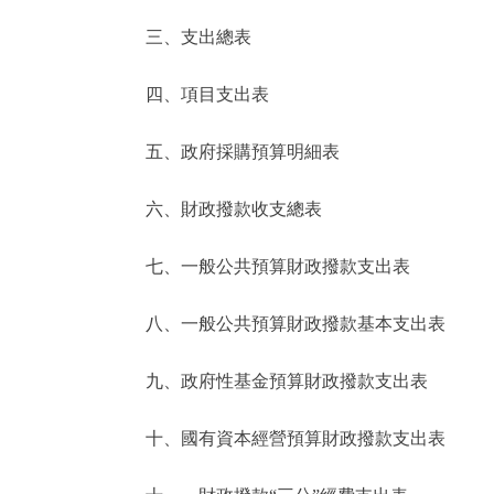
三、支出總表
走進北京
四、項目支出表
北京概況
五、政府採購預算明細表
綠色北京
六、財政撥款收支總表
多語種
七、一般公共預算財政撥款支出表
ENGLISH
八、一般公共預算財政撥款基本支出表
DEUTSCH
九、政府性基金預算財政撥款支出表
ESPAÑOL
十、國有資本經營預算財政撥款支出表
ITALIANO