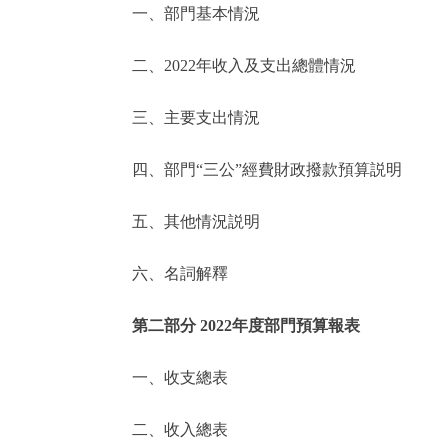
一、部門基本情況
決策公開
二、2022年收入及支出總體情況
政務服務
三、主要支出情況
個人服務
四、部門“三公”經費財政撥款預算説明
便民服務
五、其他情況説明
六、名詞解釋
仲介服務
政民互動
第二部分 2022年度部門預算報表
12345網上接訴即辦
一、收支總表
二、收入總表
參與調查