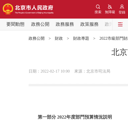
搜索
無障礙
登錄
要聞動態
政務公開
政務服務
政策服務
政民互動
要聞動態
政務公開
>
財政
>
財政專題
>
2022市級部門
黨中央精神
北京
北京要聞
日期：2022-02-17 10:00
來源：北京市司法局
各區熱點
政務公開
市領導
第一部分 2022年度部門預算情況説明
政策兌現