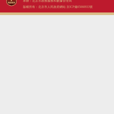
承辦：北京市政務服務和數據管理局
版權所有：北京市人民政府網站
京ICP備05060933號