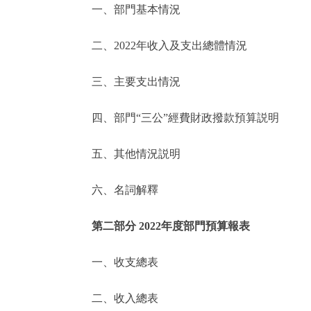
一、部門基本情況
決策公開
二、2022年收入及支出總體情況
政務服務
三、主要支出情況
個人服務
四、部門“三公”經費財政撥款預算説明
便民服務
五、其他情況説明
六、名詞解釋
仲介服務
政民互動
第二部分 2022年度部門預算報表
12345網上接訴即辦
一、收支總表
二、收入總表
參與調查