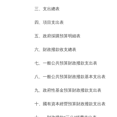
三、支出總表
走進北京
四、項目支出表
北京概況
五、政府採購預算明細表
綠色北京
六、財政撥款收支總表
多語種
七、一般公共預算財政撥款支出表
ENGLISH
八、一般公共預算財政撥款基本支出表
DEUTSCH
九、政府性基金預算財政撥款支出表
ESPAÑOL
十、國有資本經營預算財政撥款支出表
ITALIANO