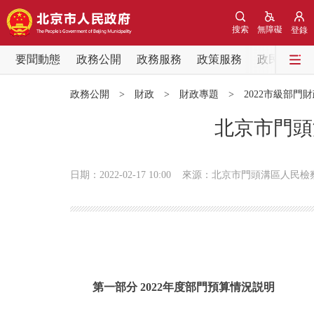
搜索
無障礙
登錄
要聞動態
政務公開
政務服務
政策服務
政民互動
要聞動態
政務公開
>
財政
>
財政專題
>
2022市級部門
黨中央精神
北京市門頭
北京要聞
日期：2022-02-17 10:00
來源：北京市門頭溝區人民檢
各區熱點
政務公開
市領導
第一部分 2022年度部門預算情況説明
政策兌現