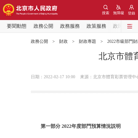
搜索
無障礙
登錄
要聞動態
政務公開
政務服務
政策服務
政民互動
要聞動態
政務公開
>
財政
>
財政專題
>
2022市級部門
黨中央精神
北京市體育
北京要聞
日期：2022-02-17 10:00
來源：北京市體育彩票管理中
各區熱點
政務公開
市領導
第一部分 2022年度部門預算情況説明
政策兌現