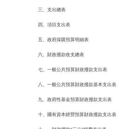
三、支出總表
走進北京
四、項目支出表
北京概況
五、政府採購預算明細表
綠色北京
六、財政撥款收支總表
多語種
七、一般公共預算財政撥款支出表
ENGLISH
八、一般公共預算財政撥款基本支出表
DEUTSCH
九、政府性基金預算財政撥款支出表
ESPAÑOL
十、國有資本經營預算財政撥款支出表
ITALIANO