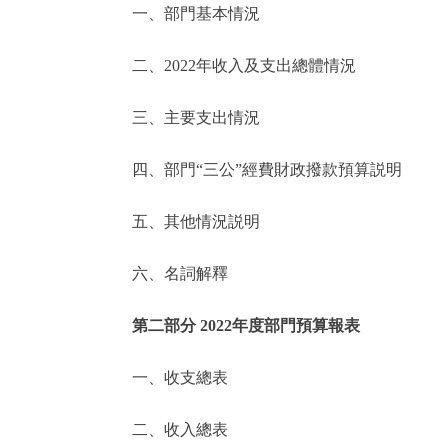
一、部門基本情況
決策公開
二、2022年收入及支出總體情況
政務服務
三、主要支出情況
個人服務
四、部門“三公”經費財政撥款預算説明
便民服務
五、其他情況説明
六、名詞解釋
仲介服務
政民互動
第二部分 2022年度部門預算報表
12345網上接訴即辦
一、收支總表
二、收入總表
參與調查