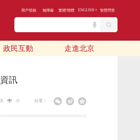
/
ENGLISH
用戶登錄
無障礙
繁體
簡體
智慧問答
政民互動
走進北京
算資訊
大
中
小
分享：