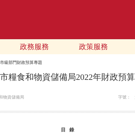
政務服務
政策服務
22市級部門財政預算專題
市糧食和物資儲備局2022年財政預
和物資儲備局
字號：
目 錄