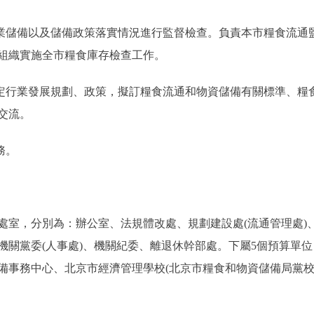
儲備以及儲備政策落實情況進行監督檢查。負責本市糧食流通
組織實施全市糧食庫存檢查工作。
行業發展規劃、政策，擬訂糧食流通和物資儲備有關標準、糧
交流。
務。
室，分別為：辦公室、法規體改處、規劃建設處(流通管理處)
機關黨委(人事處)、機關紀委、離退休幹部處。下屬5個預算單
備事務中心、北京市經濟管理學校(北京市糧食和物資儲備局黨校