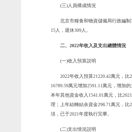
(三)人員構成情況
北京市糧食和物資儲備局行政編制75人
15人，退休309人。
二、2022年收入及支出總體情況
(一)收入預算説明
2022年收入預算21220.42萬元，比20
16789.59萬元增加2591.11
本年其他資金收入1541.01萬元，比20
理；上年結轉結余資金298.71萬元，比2
項，已于2021年度執行完畢。
(二)支出情況説明