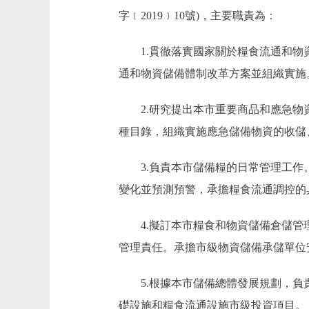
字﹝2019﹞10號)，主要職責為：
1.貫徹落實國家關於糧食流通和物資
通和物資儲備體制改革方案並組織實施
2.研究提出本市重要商品和應急物資
種目錄，組織實施應急儲備物資的收儲
3.負責本市儲備糧的日常管理工作。
變化並預測預警，承擔糧食流通調控的
4.擬訂本市糧食和物資儲備倉儲管理
管理責任。承擔市級物資儲備承儲單位
5.根據本市儲備總體發展規劃，負責
礎設施和糧食流通設施市級投資項目。