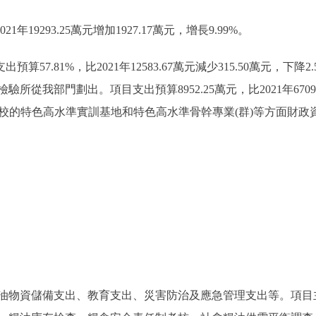
1年19293.25萬元增加1927.17萬元，增長9.99%。
算57.81%，比2021年12583.67萬元減少315.50萬元，
我部門劃出。項目支出預算8952.25萬元，比2021年6709.5
職學校的特色高水準實訓基地和特色高水準骨幹專業(群)等方面財
物資儲備支出、教育支出、災害防治及應急管理支出等。項目