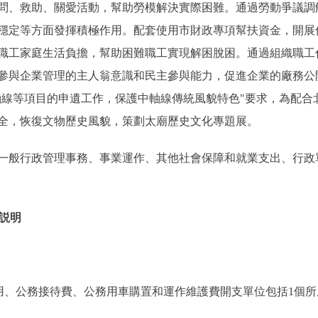
問、救助、關愛活動，幫助勞模解決實際困難。通過勞動爭議調
穩定等方面發揮積極作用。配套使用市財政專項幫扶資金，開展
職工家庭生活負擔，幫助困難職工實現解困脫困。通過組織職工
參與企業管理的主人翁意識和民主參與能力，促進企業的廠務公
極推進中軸線等項目的申遺工作，保護中軸線傳統風貌特色"要求，為
全，恢復文物歷史風貌，策劃太廟歷史文化專題展。
般行政管理事務、事業運作、其他社會保障和就業支出、行政
説明
、公務接待費、公務用車購置和運作維護費開支單位包括1個所