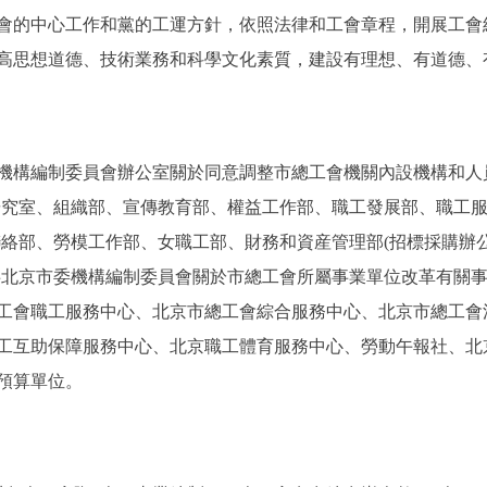
會的中心工作和黨的工運方針，依照法律和工會章程，開展工會
高思想道德、技術業務和科學文化素質，建設有理想、有道德、
構編制委員會辦公室關於同意調整市總工會機關內設機構和人員編制
、研究室、組織部、宣傳教育部、權益工作部、職工發展部、職工
絡部、勞模工作部、女職工部、財務和資産管理部(招標採購辦公
北京市委機構編制委員會關於市總工會所屬事業單位改革有關事項的
總工會職工服務中心、北京市總工會綜合服務中心、北京市總工
工互助保障服務中心、北京職工體育服務中心、勞動午報社、北
預算單位。