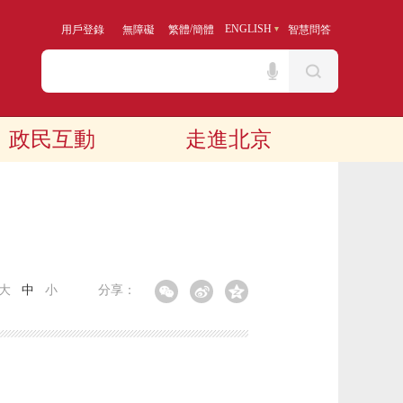
/
ENGLISH
用戶登錄
無障礙
繁體
簡體
智慧問答
政民互動
走進北京
大
中
小
分享：