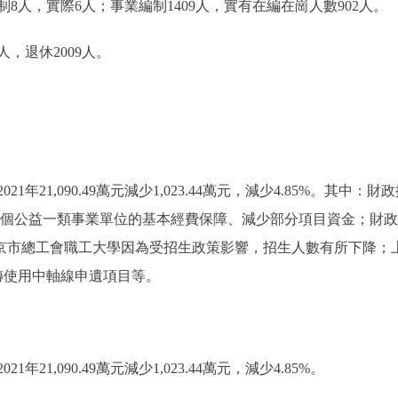
，實際6人；事業編制1409人，實有在編在崗人數902人。
，退休2009人。
年21,090.49萬元減少1,023.44萬元，減少4.85%。其中：財政撥款19
了3個公益一類事業單位的基本經費保障、減少部分項目資金；財政專戶管
是北京市總工會職工大學因為受招生政策影響，招生人數有所下降；上年結
是結轉使用中軸線申遺項目等。
1年21,090.49萬元減少1,023.44萬元，減少4.85%。