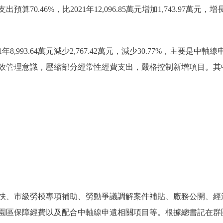
算70.46%，比2021年12,096.85萬元增加1,743.97萬元
1年8,993.64萬元減少2,767.42萬元，減少30.77%，主要
效管理意識，壓縮部分經常性經費支出，嚴格控制新增項目。其
、市級勞模專項補助、勞動爭議調解案件補貼、廠務公開、經
園區保障經費以及配合中軸線申遺相關項目等。根據總書記在群