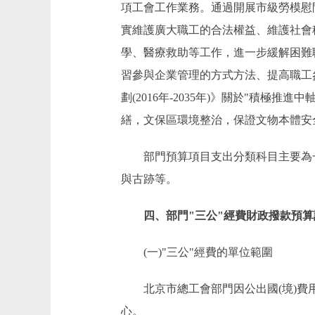
項工會工作業務。通過開展市級勞模慰
實維護廣大職工的合法權益、維護社會
學、醫療救助等工作，進一步緩解困難
習參與企業管理的方式方法、提高職工
劃(2016年-2035年)》關於"積
繕，文保區環境整治，保證文物本體安
部門預算項目支出分類科目主要為一
與古跡等。
四、部門"三公"經費財政撥款預算
(一)"三公"經費的單位範圍
北京市總工會部門因公出國(境)費用
心。