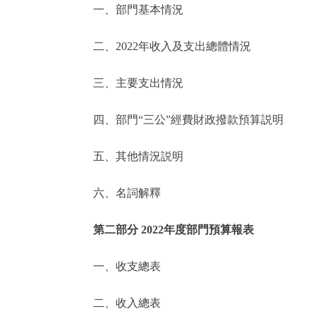
一、部門基本情況
決策公開
二、2022年收入及支出總體情況
政務服務
三、主要支出情況
個人服務
四、部門“三公”經費財政撥款預算説明
便民服務
五、其他情況説明
六、名詞解釋
仲介服務
政民互動
第二部分 2022年度部門預算報表
12345網上接訴即辦
一、收支總表
二、收入總表
參與調查