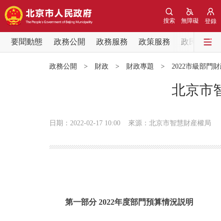
搜索
無障礙
登錄
要聞動態
政務公開
政務服務
政策服務
政民互動
要聞動態
政務公開
>
財政
>
財政專題
>
2022市級部門
黨中央精神
北京市
北京要聞
日期：2022-02-17 10:00
來源：北京市智慧財産權局
各區熱點
政務公開
市領導
第一部分 2022年度部門預算情況説明
政策兌現