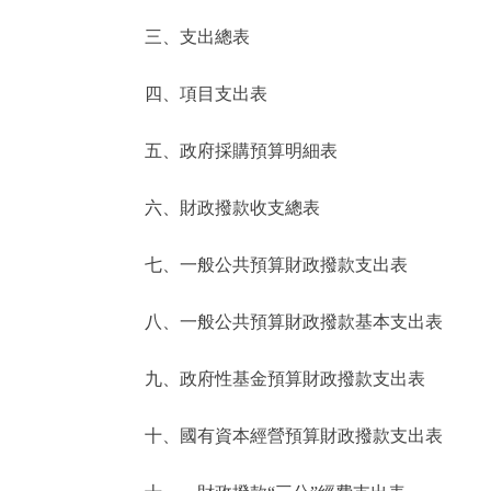
三、支出總表
走進北京
四、項目支出表
北京概況
五、政府採購預算明細表
綠色北京
六、財政撥款收支總表
多語種
七、一般公共預算財政撥款支出表
ENGLISH
八、一般公共預算財政撥款基本支出表
DEUTSCH
九、政府性基金預算財政撥款支出表
ESPAÑOL
十、國有資本經營預算財政撥款支出表
ITALIANO