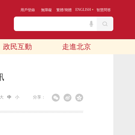
/
ENGLISH
用戶登錄
無障礙
繁體
簡體
智慧問答
政民互動
走進北京
訊
大
中
小
分享：