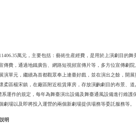
1406.35萬元，主要包括：藝術生産經費，是用於上演劇目的
宣傳費，通過地鐵廣告、網路短視頻宣傳片等，多方位宣傳劇院
展演單元，繼續為首都觀眾奉上連臺好戲，並在演出之餘，開展
懷柔區楊宋鎮，在廠區附近租賃庫房，存放演齣劇目的布景、道
管理體系運作的規定，每年為舞臺演出設備及舞臺通風設備進行維
個劇場以及即將投入運營的兩個新劇場提供場務等委託服務等。
説明