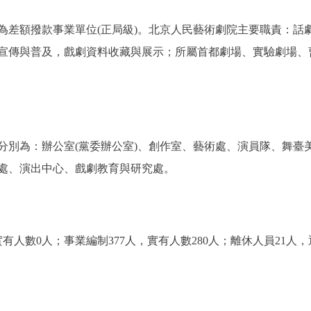
為差額撥款事業單位(正局級)。北京人民藝術劇院主要職責：話
宣傳與普及，戲劇資料收藏與展示；所屬首都劇場、實驗劇場、
別為：辦公室(黨委辦公室)、創作室、藝術處、演員隊、舞臺
處、演出中心、戲劇教育與研究處。
數0人；事業編制377人，實有人數280人；離休人員21人，退