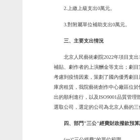
2.上繳上級支出0萬元。
3.對附屬單位補助支出0萬元。
三、主要支出情況
北京人民藝術劇院2022年項目支出1
補貼、劇作者的上演酬金等支出；劇目
考慮到疫情因素，策劃了國內優秀劇目
庫房租賃，我院藝術創作中心廠區位於
出的順利進行，以及ISO9001品質
選取公司，選定的公司為北京人藝的三
四、部門"三公"經費財政撥款預算
(一)"三公經費"的單位範圍