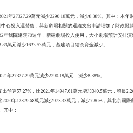
1年27327.29萬元減少2290.18萬元，減少8.38%。其中：本年財
戲劇中心投入運營後，與新劇場相關的運維支出申請增加了財政撥款；本
.1萬元，2022年我院建院70週年，新建劇場投入使用，大小劇場預計
288.89萬元減少1633.53萬元，基建項目結余資金減少。
1年27327.29萬元減少2290.18萬元，減少8.38%。
預算57.27%，比2021年14947.61萬元增加340.5萬元，增
比2020年12379.68萬元減少973.33萬元，減少7.86%，與
少。其中：