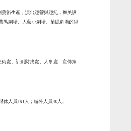
劇藝術生産，演出經營與經紀，舞美設
曹禺劇場、人藝小劇場、菊隱劇場的經
美術處、計劃財務處、人事處、宣傳策
休人員191人；編外人員40人。