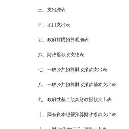
三、支出總表
走進北京
四、項目支出表
北京概況
五、政府採購預算明細表
綠色北京
六、財政撥款收支總表
多語種
七、一般公共預算財政撥款支出表
ENGLISH
八、一般公共預算財政撥款基本支出表
DEUTSCH
九、政府性基金預算財政撥款支出表
ESPAÑOL
十、國有資本經營預算財政撥款支出表
ITALIANO