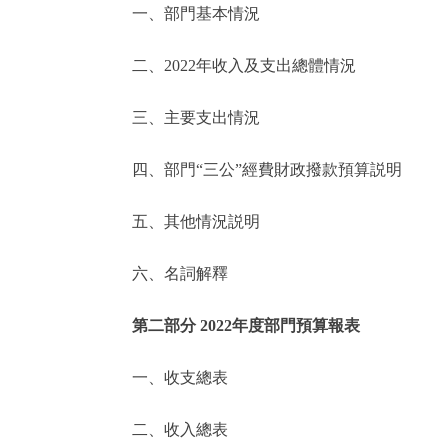
一、部門基本情況
決策公開
二、2022年收入及支出總體情況
政務服務
三、主要支出情況
個人服務
四、部門“三公”經費財政撥款預算説明
便民服務
五、其他情況説明
六、名詞解釋
仲介服務
政民互動
第二部分 2022年度部門預算報表
12345網上接訴即辦
一、收支總表
二、收入總表
參與調查