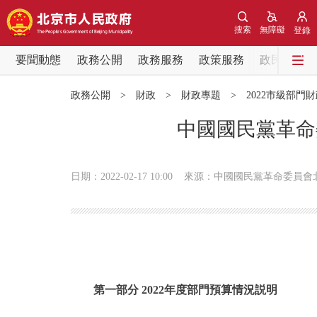
搜索
無障礙
登錄
要聞動態
政務公開
政務服務
政策服務
政民互動
要聞動態
政務公開
>
財政
>
財政專題
>
2022市級部門
黨中央精神
中國國民黨革命
北京要聞
日期：2022-02-17 10:00
來源：中國國民黨革命委員會
各區熱點
政務公開
市領導
第一部分 2022年度部門預算情況説明
政策兌現