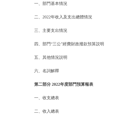
一、部門基本情況
決策公開
二、2022年收入及支出總體情況
政務服務
三、主要支出情況
個人服務
四、部門“三公”經費財政撥款預算説明
便民服務
五、其他情況説明
六、名詞解釋
仲介服務
政民互動
第二部分 2022年度部門預算報表
12345網上接訴即辦
一、收支總表
二、收入總表
參與調查