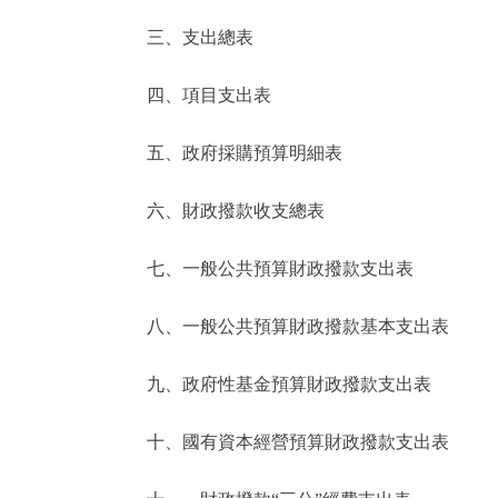
三、支出總表
走進北京
四、項目支出表
北京概況
五、政府採購預算明細表
綠色北京
六、財政撥款收支總表
多語種
七、一般公共預算財政撥款支出表
ENGLISH
八、一般公共預算財政撥款基本支出表
DEUTSCH
九、政府性基金預算財政撥款支出表
ESPAÑOL
十、國有資本經營預算財政撥款支出表
ITALIANO