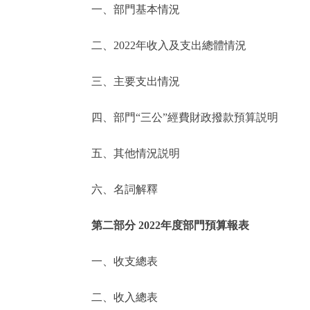
一、部門基本情況
決策公開
二、2022年收入及支出總體情況
政務服務
三、主要支出情況
個人服務
四、部門“三公”經費財政撥款預算説明
便民服務
五、其他情況説明
六、名詞解釋
仲介服務
政民互動
第二部分 2022年度部門預算報表
12345網上接訴即辦
一、收支總表
二、收入總表
參與調查