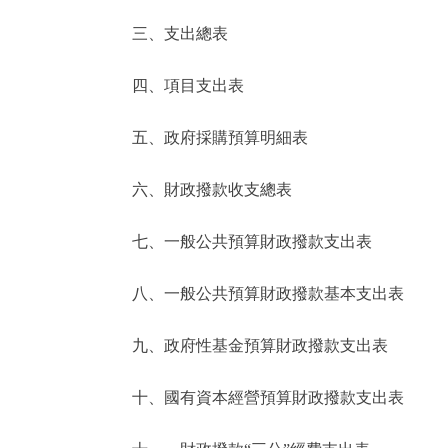
三、支出總表
走進北京
四、項目支出表
北京概況
五、政府採購預算明細表
綠色北京
六、財政撥款收支總表
多語種
七、一般公共預算財政撥款支出表
ENGLISH
八、一般公共預算財政撥款基本支出表
DEUTSCH
九、政府性基金預算財政撥款支出表
ESPAÑOL
十、國有資本經營預算財政撥款支出表
ITALIANO