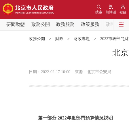
搜索
無障礙
登錄
要聞動態
政務公開
政務服務
政策服務
政民互動
要聞動態
政務公開
>
財政
>
財政專題
>
2022市級部門
黨中央精神
北京
北京要聞
日期：2022-02-17 10:00
來源：北京市公安局
各區熱點
政務公開
市領導
第一部分 2022年度部門預算情況説明
政策兌現