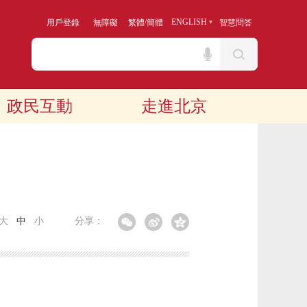
/
ENGLISH
用戶登錄
無障礙
繁體
簡體
智慧問答
政民互動
走進北京
大
中
小
分享：