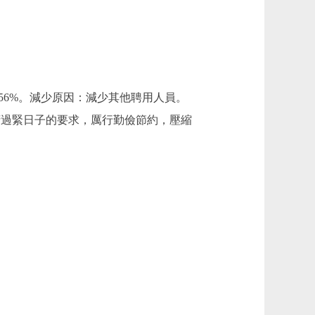
下降0.56%。減少原因：減少其他聘用人員。
：落實政府過緊日子的要求，厲行勤儉節約，壓縮