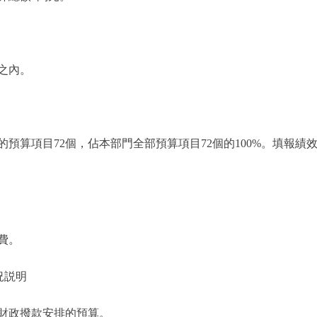
之內。
算項目72個，佔本部門全部預算項目72個的100%。填報績效目標
。
費。
況説明
財政撥款安排的預算。