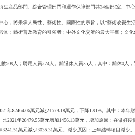
生産品部門、綜合管理部門和運作保障部門共24個部(室、中心
，將秉承人民性、藝術性、國際性的宗旨，以“藝術改變生活
殿堂；藝術普及教育的引領者；中外文化交流的最大平臺；文化
509人；聘用人員274人。離退休人員35人，其中：離休0人，
21年82464.06萬元減少1579.18萬元，下降1.91%。其中：本年
，比2021年28479.55萬元增加1456.13萬元，增加原因：
年3241.51萬元減少3035.31萬元。減少原因：上年結轉項目減少。