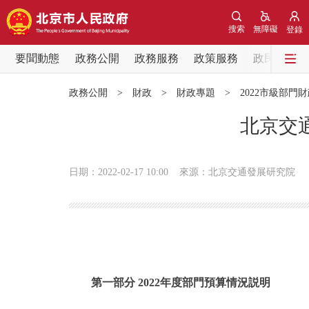
搜索
無障礙
登錄
要聞動態
政務公開
政務服務
政策服務
政民互動
要聞動態
政務公開
>
財政
>
財政專題
>
2022市級部門
黨中央精神
北京交
北京要聞
日期：2022-02-17 10:00
來源：北京交通發展研究院
各區熱點
政務公開
市領導
第一部分 2022年度部門預算情況説明
政策兌現