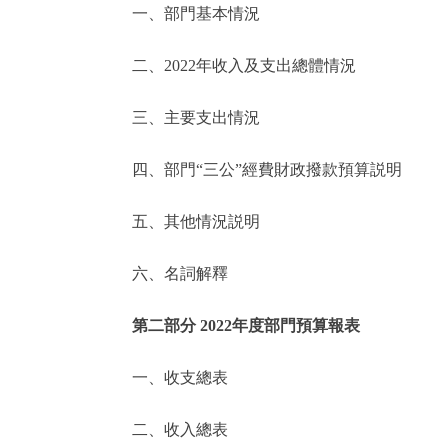
一、部門基本情況
決策公開
二、2022年收入及支出總體情況
政務服務
三、主要支出情況
個人服務
四、部門“三公”經費財政撥款預算説明
便民服務
五、其他情況説明
六、名詞解釋
仲介服務
政民互動
第二部分 2022年度部門預算報表
12345網上接訴即辦
一、收支總表
二、收入總表
參與調查