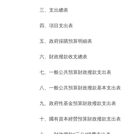
三、支出總表
走進北京
四、項目支出表
北京概況
五、政府採購預算明細表
綠色北京
六、財政撥款收支總表
多語種
七、一般公共預算財政撥款支出表
ENGLISH
八、一般公共預算財政撥款基本支出表
DEUTSCH
九、政府性基金預算財政撥款支出表
ESPAÑOL
十、國有資本經營預算財政撥款支出表
ITALIANO