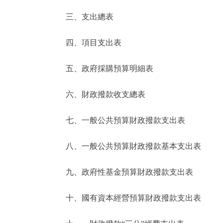
三、支出總表
走進北京
四、項目支出表
北京概況
五、政府採購預算明細表
綠色北京
六、財政撥款收支總表
多語種
七、一般公共預算財政撥款支出表
ENGLISH
八、一般公共預算財政撥款基本支出表
DEUTSCH
九、政府性基金預算財政撥款支出表
ESPAÑOL
十、國有資本經營預算財政撥款支出表
ITALIANO