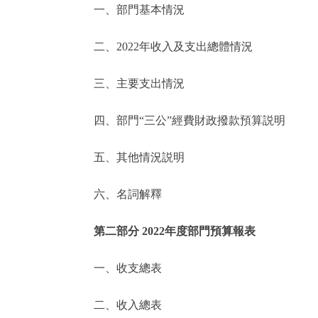
一、部門基本情況
決策公開
二、2022年收入及支出總體情況
政務服務
三、主要支出情況
個人服務
四、部門“三公”經費財政撥款預算説明
便民服務
五、其他情況説明
六、名詞解釋
仲介服務
政民互動
第二部分 2022年度部門預算報表
12345網上接訴即辦
一、收支總表
二、收入總表
參與調查