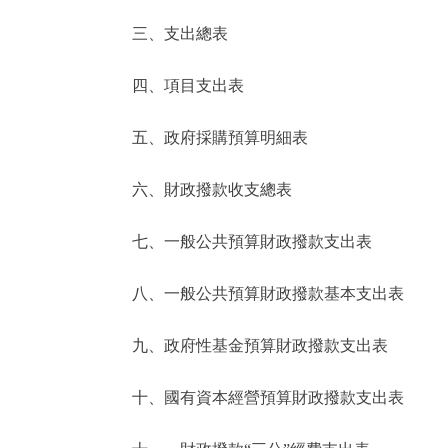
三、支出總表
走進北京
四、項目支出表
北京概況
五、政府採購預算明細表
綠色北京
六、財政撥款收支總表
多語種
七、一般公共預算財政撥款支出表
ENGLISH
八、一般公共預算財政撥款基本支出表
DEUTSCH
九、政府性基金預算財政撥款支出表
ESPAÑOL
十、國有資本經營預算財政撥款支出表
ITALIANO