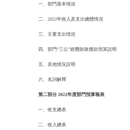
一、部門基本情況
決策公開
二、2022年收入及支出總體情況
政務服務
三、主要支出情況
個人服務
四、部門“三公”經費財政撥款預算説明
便民服務
五、其他情況説明
六、名詞解釋
仲介服務
政民互動
第二部分 2022年度部門預算報表
12345網上接訴即辦
一、收支總表
二、收入總表
參與調查