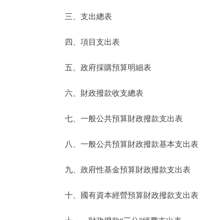
三、支出總表
走進北京
四、項目支出表
北京概況
五、政府採購預算明細表
綠色北京
六、財政撥款收支總表
多語種
七、一般公共預算財政撥款支出表
ENGLISH
八、一般公共預算財政撥款基本支出表
DEUTSCH
九、政府性基金預算財政撥款支出表
ESPAÑOL
十、國有資本經營預算財政撥款支出表
ITALIANO