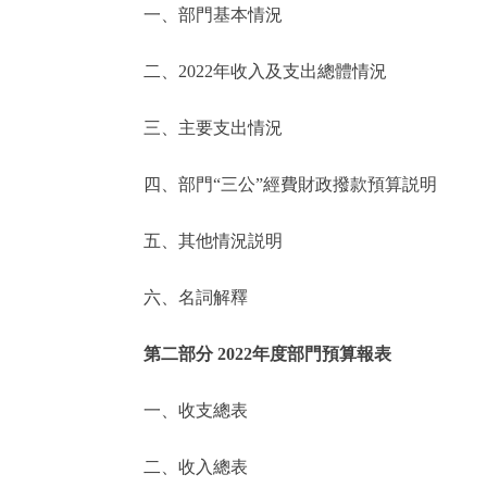
一、部門基本情況
決策公開
二、2022年收入及支出總體情況
政務服務
三、主要支出情況
個人服務
四、部門“三公”經費財政撥款預算説明
便民服務
五、其他情況説明
六、名詞解釋
仲介服務
政民互動
第二部分 2022年度部門預算報表
12345網上接訴即辦
一、收支總表
二、收入總表
參與調查