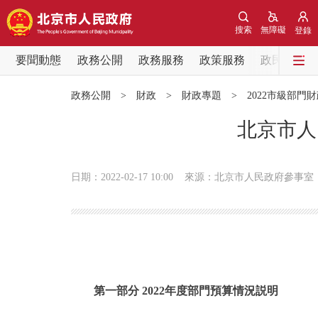
搜索
無障礙
登錄
要聞動態
政務公開
政務服務
政策服務
政民互動
要聞動態
政務公開
>
財政
>
財政專題
>
2022市級部門
黨中央精神
北京市人
北京要聞
日期：2022-02-17 10:00
來源：北京市人民政府參事室
各區熱點
政務公開
市領導
第一部分 2022年度部門預算情況説明
政策兌現