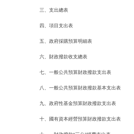
三、支出總表
走進北京
四、項目支出表
北京概況
五、政府採購預算明細表
綠色北京
六、財政撥款收支總表
多語種
七、一般公共預算財政撥款支出表
ENGLISH
八、一般公共預算財政撥款基本支出表
DEUTSCH
九、政府性基金預算財政撥款支出表
ESPAÑOL
十、國有資本經營預算財政撥款支出表
ITALIANO