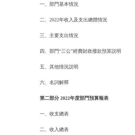
一、部門基本情況
決策公開
二、2022年收入及支出總體情況
政務服務
三、主要支出情況
個人服務
四、部門“三公”經費財政撥款預算説明
便民服務
五、其他情況説明
六、名詞解釋
仲介服務
政民互動
第二部分 2022年度部門預算報表
12345網上接訴即辦
一、收支總表
二、收入總表
參與調查