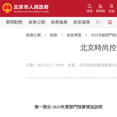
搜索
無障礙
登錄
要聞動態
政務公開
政務服務
政策服務
政民互動
要聞動態
政務公開
>
財政
>
財政專題
>
2022市級部門
黨中央精神
北京時尚控
北京要聞
日期：2022-02-17 10:00
來源：北京時尚控股有限責任
各區熱點
政務公開
市領導
第一部分 2022年度部門預算情況説明
政策兌現