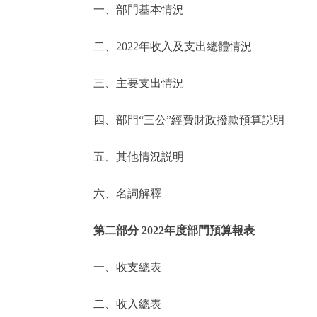
一、部門基本情況
決策公開
二、2022年收入及支出總體情況
政務服務
三、主要支出情況
個人服務
四、部門“三公”經費財政撥款預算説明
便民服務
五、其他情況説明
六、名詞解釋
仲介服務
政民互動
第二部分 2022年度部門預算報表
12345網上接訴即辦
一、收支總表
二、收入總表
參與調查