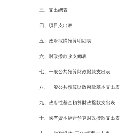
三、支出總表
走進北京
四、項目支出表
北京概況
五、政府採購預算明細表
綠色北京
六、財政撥款收支總表
多語種
七、一般公共預算財政撥款支出表
ENGLISH
八、一般公共預算財政撥款基本支出表
DEUTSCH
九、政府性基金預算財政撥款支出表
ESPAÑOL
十、國有資本經營預算財政撥款支出表
ITALIANO