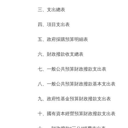
三、支出總表
走進北京
四、項目支出表
北京概況
五、政府採購預算明細表
綠色北京
六、財政撥款收支總表
多語種
七、一般公共預算財政撥款支出表
ENGLISH
八、一般公共預算財政撥款基本支出表
DEUTSCH
九、政府性基金預算財政撥款支出表
ESPAÑOL
十、國有資本經營預算財政撥款支出表
ITALIANO