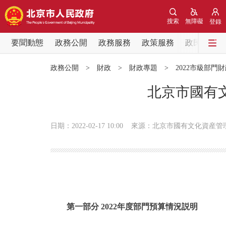
搜索
無障礙
登錄
要聞動態
政務公開
政務服務
政策服務
政民互動
要聞動態
政務公開
>
財政
>
財政專題
>
2022市級部門
黨中央精神
北京市國有文
北京要聞
日期：2022-02-17 10:00
來源：北京市國有文化資産管
各區熱點
政務公開
市領導
第一部分 2022年度部門預算情況説明
政策兌現