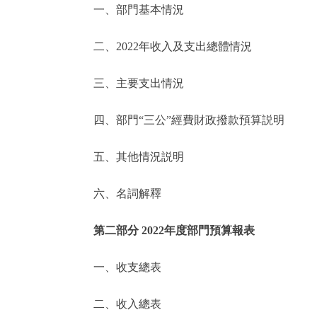
一、部門基本情況
決策公開
二、2022年收入及支出總體情況
政務服務
三、主要支出情況
個人服務
四、部門“三公”經費財政撥款預算説明
便民服務
五、其他情況説明
六、名詞解釋
仲介服務
政民互動
第二部分 2022年度部門預算報表
12345網上接訴即辦
一、收支總表
二、收入總表
參與調查