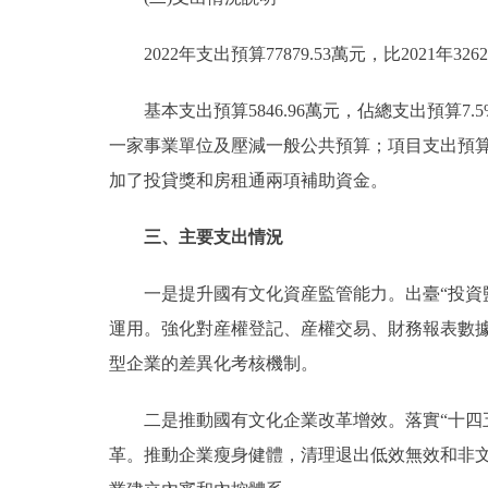
2022年支出預算77879.53萬元，比2021年32622
基本支出預算5846.96萬元，佔總支出預算7.5%，
一家事業單位及壓減一般公共預算；項目支出預算72032.
加了投貸獎和房租通兩項補助資金。
三、主要支出情況
一是提升國有文化資産監管能力。出臺“投資監
運用。強化對産權登記、産權交易、財務報表數
型企業的差異化考核機制。
二是推動國有文化企業改革增效。落實“十四五
革。推動企業瘦身健體，清理退出低效無效和非