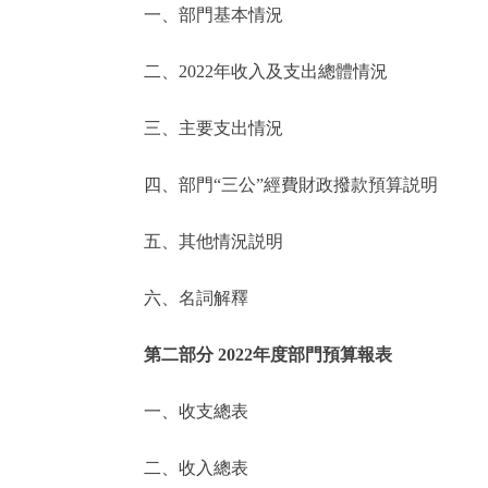
一、部門基本情況
決策公開
二、2022年收入及支出總體情況
政務服務
三、主要支出情況
個人服務
四、部門“三公”經費財政撥款預算説明
便民服務
五、其他情況説明
六、名詞解釋
仲介服務
政民互動
第二部分 2022年度部門預算報表
12345網上接訴即辦
一、收支總表
二、收入總表
參與調查