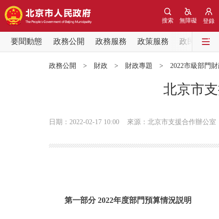
搜索
無障礙
登錄
要聞動態
政務公開
政務服務
政策服務
政民互動
要聞動態
政務公開
>
財政
>
財政專題
>
2022市級部門
黨中央精神
北京市支
北京要聞
日期：2022-02-17 10:00
來源：北京市支援合作辦公室
各區熱點
政務公開
市領導
第一部分 2022年度部門預算情況説明
政策兌現