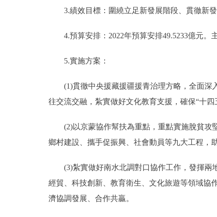
3.績效目標：圍繞立足新發展階段、貫徹新發
4.預算安排：2022年預算安排49.5233
5.實施方案：
(1)貫徹中央援藏援疆援青治理方略，全面深
往交流交融，紮實做好文化教育支援，確保“十四
(2)以京蒙協作幫扶為重點，重點實施脫貧攻
鄉村建設、攜手促振興、社會動員等九大工程，
(3)紮實做好南水北調對口協作工作，發揮兩
經貿、科技創新、教育衛生、文化旅遊等領域協
濟協調發展、合作共贏。