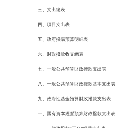
三、支出總表
走進北京
四、項目支出表
北京概況
五、政府採購預算明細表
綠色北京
六、財政撥款收支總表
多語種
七、一般公共預算財政撥款支出表
ENGLISH
八、一般公共預算財政撥款基本支出表
DEUTSCH
九、政府性基金預算財政撥款支出表
ESPAÑOL
十、國有資本經營預算財政撥款支出表
ITALIANO