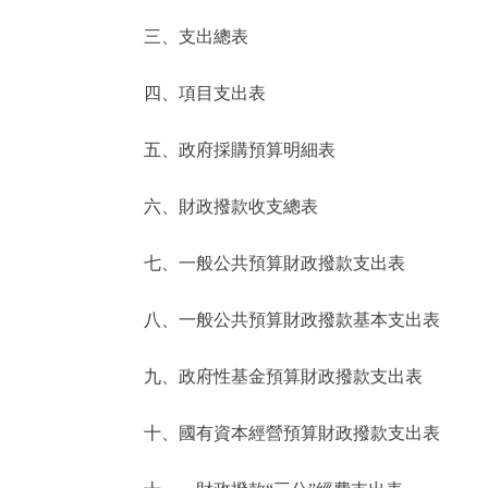
三、支出總表
走進北京
四、項目支出表
北京概況
五、政府採購預算明細表
綠色北京
六、財政撥款收支總表
多語種
七、一般公共預算財政撥款支出表
ENGLISH
八、一般公共預算財政撥款基本支出表
DEUTSCH
九、政府性基金預算財政撥款支出表
ESPAÑOL
十、國有資本經營預算財政撥款支出表
ITALIANO