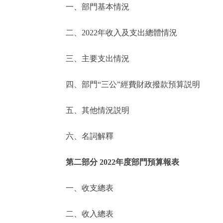
一、部門基本情況
決策公開
二、2022年收入及支出總體情況
政務服務
三、主要支出情況
個人服務
四、部門“三公”經費財政撥款預算説明
便民服務
五、其他情況説明
六、名詞解釋
仲介服務
政民互動
第二部分 2022年度部門預算報表
12345網上接訴即辦
一、收支總表
二、收入總表
參與調查