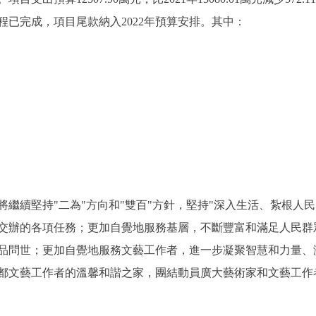
已完成，項目尾款納入2022年預算安排。其中：
繼續堅持"二為"方向和"雙百"方針，堅持"深入生活、紮根人
交辦的各項任務；更加自覺地服務基層，不斷豐富和滿足人民群
品問世；更加自覺地服務文藝工作者，進一步凝聚智慧和力量、
都文藝工作者的溫馨和諧之家，團結動員廣大藝術家和文藝工作