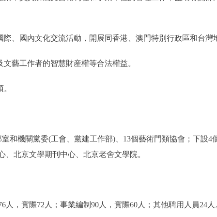
際、國內文化交流活動，開展同香港、澳門特別行政區和台灣
及文藝工作者的智慧財産權等合法權益。
項。
和機關黨委(工會、黨建工作部)、13個藝術門類協會；下設4
心、北京文學期刊中心、北京老舍文學院。
，實際72人；事業編制90人，實際60人；其他聘用人員24人