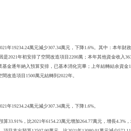
21年19234.24萬元減少307.34萬元，下降1.6%。其中：本年財政撥
要原因是2021年初安排了空間改造項目2200萬；本年其他資金收入363.
業基金逐年納入預算安排，已基本消化完畢；上年結轉結余資金1634.2
加空間改造項目1500萬元結轉到2022年。
1年19234.24萬元減少307.34萬元，下降1.6%。
.91%，比2021年6154.23萬元增加264.77萬元，增長4
出預算12507.90萬元，比2021年13080.01萬元減少572.