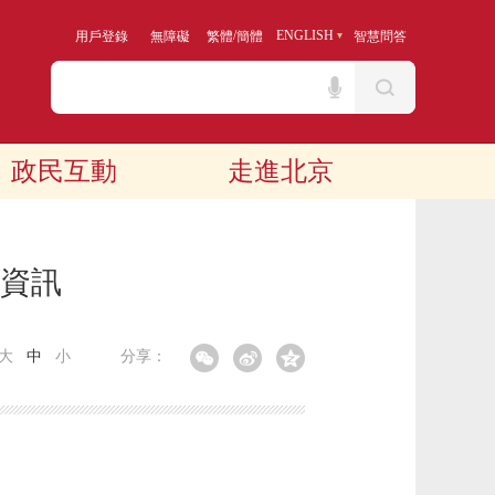
/
ENGLISH
用戶登錄
無障礙
繁體
簡體
智慧問答
政民互動
走進北京
算資訊
大
中
小
分享：