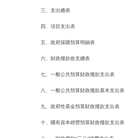
三、支出總表
走進北京
四、項目支出表
北京概況
五、政府採購預算明細表
綠色北京
六、財政撥款收支總表
多語種
七、一般公共預算財政撥款支出表
ENGLISH
八、一般公共預算財政撥款基本支出表
DEUTSCH
九、政府性基金預算財政撥款支出表
ESPAÑOL
十、國有資本經營預算財政撥款支出表
ITALIANO