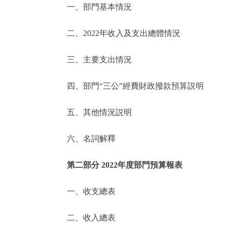
一、部門基本情況
決策公開
二、2022年收入及支出總體情況
政務服務
三、主要支出情況
個人服務
四、部門“三公”經費財政撥款預算説明
便民服務
五、其他情況説明
六、名詞解釋
仲介服務
政民互動
第二部分 2022年度部門預算報表
12345網上接訴即辦
一、收支總表
二、收入總表
參與調查