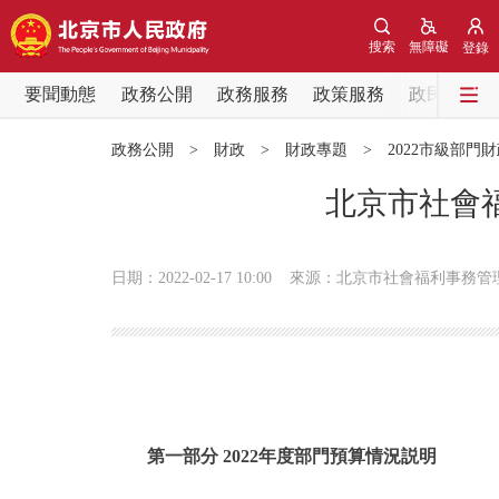
搜索
無障礙
登錄
要聞動態
政務公開
政務服務
政策服務
政民互動
要聞動態
政務公開
>
財政
>
財政專題
>
2022市級部門
黨中央精神
北京市社會福
北京要聞
日期：2022-02-17 10:00
來源：北京市社會福利事務管
各區熱點
政務公開
市領導
第一部分 2022年度部門預算情況説明
政策兌現