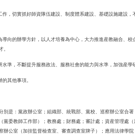
作，切實抓好師資隊伍建設、制度體系建設、基礎設施建設，
導向的辦學方針，以人才培養為中心，大力推進産教融合、校
才。
水準，不斷提升服務政法、服務社會的能力與水準，加強産學
辦的其他事項。
分別是：黨政辦公室；組織部、統戰部、黨校、巡察辦公室合署
（黨委教師工作部）；教務處；財務處；審計處；資産管理處（
察辦公室（加挂監督檢查室、審查調查室牌子）；應用法律學院