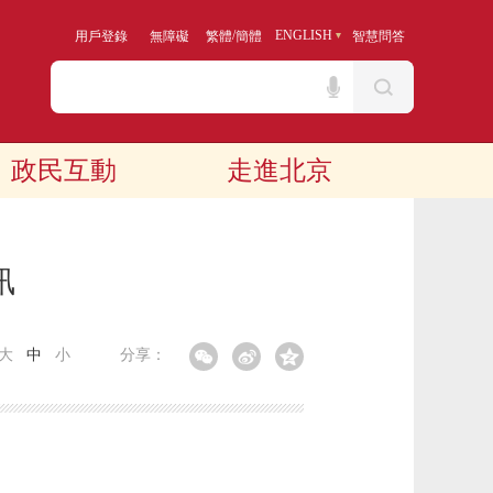
/
ENGLISH
用戶登錄
無障礙
繁體
簡體
智慧問答
政民互動
走進北京
訊
大
中
小
分享：