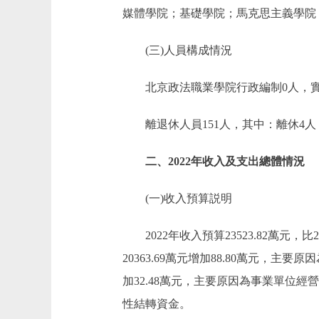
媒體學院；基礎學院；馬克思主義學院
(三)人員構成情況
北京政法職業學院行政編制0人，實有人
離退休人員151人，其中：離休4人，
二、2022年收入及支出總體情況
(一)收入預算説明
2022年收入預算23523.82萬元，比20
20363.69萬元增加88.80萬元，主要
加32.48萬元，主要原因為事業單位經營收
性結轉資金。