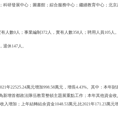
；科研發展中心；圖書館；綜合服務中心；繼續教育中心；北京
數0人；事業編制372人，實有人數358人；聘用人員105人
退休147人。
21年22525.24萬元增加998.58萬元，增長4.43%。其中：本年財政
原因為新增首都政法隊伍教育整頓主題展重點工作；本年其他資金收入2022
入增加；上年結轉結余資金1048.53萬元,比2021年171.23萬