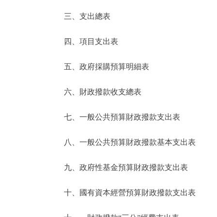
三、支出總表
走進北京
四、項目支出表
北京概況
五、政府採購預算明細表
綠色北京
六、財政撥款收支總表
多語種
七、一般公共預算財政撥款支出表
ENGLISH
八、一般公共預算財政撥款基本支出表
DEUTSCH
九、政府性基金預算財政撥款支出表
ESPAÑOL
十、國有資本經營預算財政撥款支出表
ITALIANO