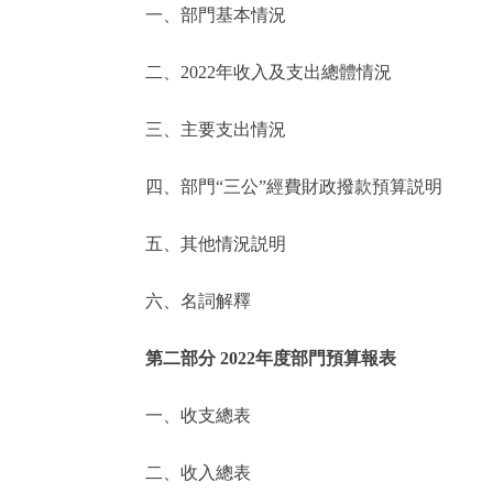
一、部門基本情況
決策公開
二、2022年收入及支出總體情況
政務服務
三、主要支出情況
個人服務
四、部門“三公”經費財政撥款預算説明
便民服務
五、其他情況説明
六、名詞解釋
仲介服務
政民互動
第二部分 2022年度部門預算報表
12345網上接訴即辦
一、收支總表
二、收入總表
參與調查